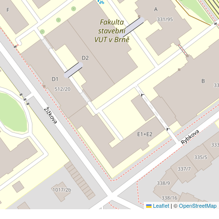
Leaflet
|
©
OpenStreetMap