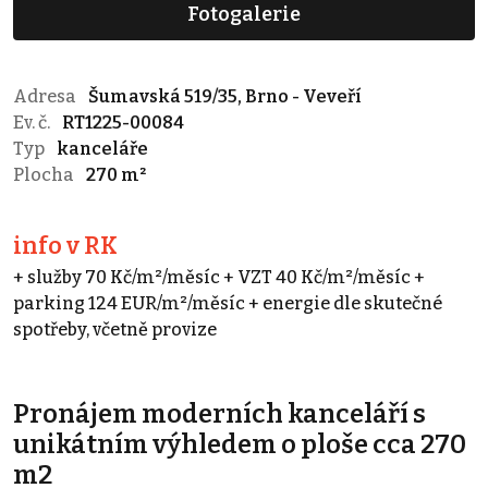
Fotogalerie
Adresa
Šumavská 519/35, Brno - Veveří
Ev. č.
RT1225-00084
Typ
kanceláře
Plocha
270 m²
info v RK
+ služby 70 Kč/m²/měsíc + VZT 40 Kč/m²/měsíc +
parking 124 EUR/m²/měsíc + energie dle skutečné
spotřeby, včetně provize
Pronájem moderních kanceláří s
unikátním výhledem o ploše cca 270
m2