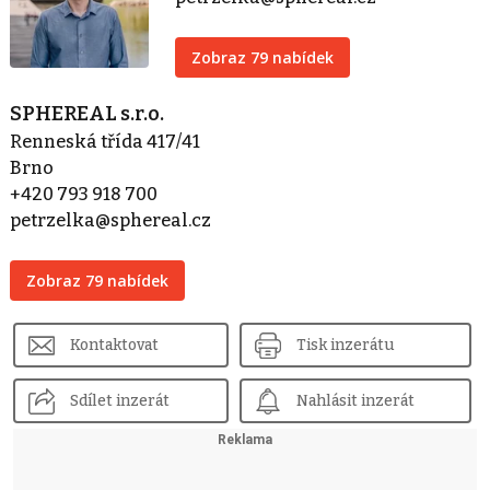
Zobraz 79 nabídek
SPHEREAL s.r.o.
Renneská třída 417/41
Brno
+420 793 918 700
petrzelka@sphereal.cz
Zobraz 79 nabídek
Kontaktovat
Tisk inzerátu
Sdílet inzerát
Nahlásit inzerát