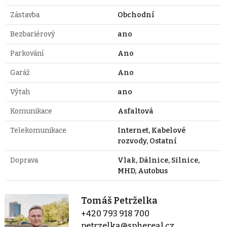
Zástavba
Obchodní
Bezbariérový
ano
Parkování
Ano
Garáž
Ano
Výtah
ano
Komunikace
Asfaltová
Telekomunikace
Internet, Kabelové
rozvody, Ostatní
Doprava
Vlak, Dálnice, Silnice,
MHD, Autobus
Tomáš Petrželka
+420 793 918 700
petrzelka@sphereal.cz