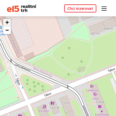
Chci inzerovat
+
−