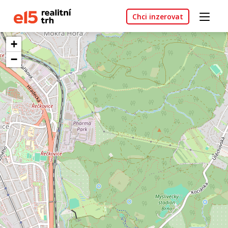
Chci inzerovat
+
−