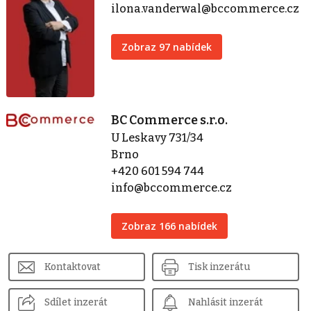
ilona.vanderwal@bccommerce.cz
Zobraz 97 nabídek
BC Commerce s.r.o.
U Leskavy 731/34
Brno
+420 601 594 744
info@bccommerce.cz
Zobraz 166 nabídek
Kontaktovat
Tisk inzerátu
Sdílet inzerát
Nahlásit inzerát