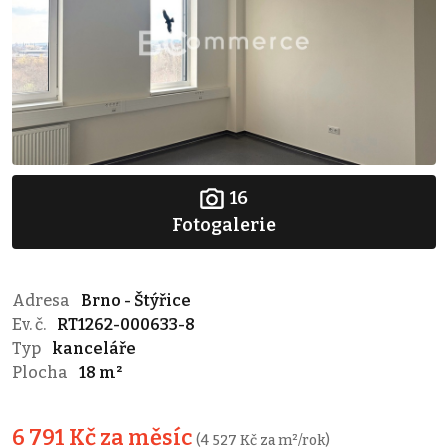
16
Fotogalerie
Adresa
Brno - Štýřice
Ev. č.
RT1262-000633-8
Typ
kanceláře
Plocha
18 m²
6 791 Kč za měsíc
(4 527 Kč za m²/rok)