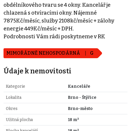
obdélníkového tvaru se 4 okny. Kancelář je
chlazená s otvíracími okny. Nájemné
7875Kč/měsíc, služby 2108kč/měsíc + zálohy
energie 449Kč/měsíc + DPH.
Podrobnosti Vám rádi poskytneme v RK
MIMOŘÁDNĚ NEHOSPODÁRNÁ
G
Údaje k nemovitosti
Kategorie
Kanceláře
Lokalita
Brno - Štýřice
Okres
Brno-město
Užitná plocha
18 m²
Plocha kanceláří
18 m²