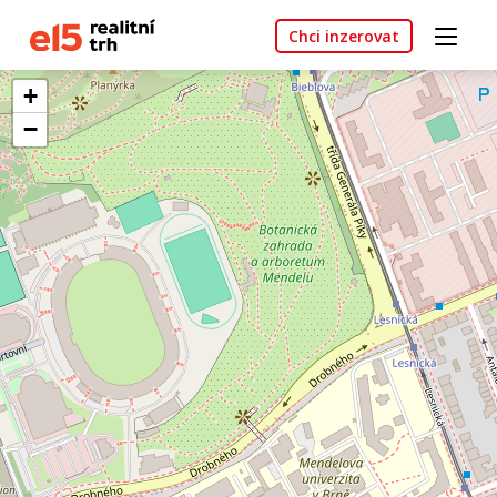
Chci inzerovat
+
−