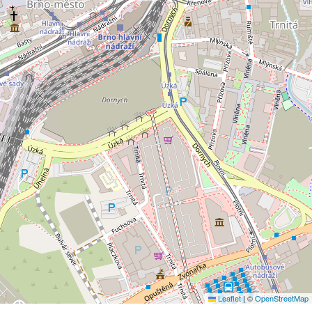
Leaflet
|
©
OpenStreetMap