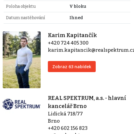
Poloha objektu
V bloku
Datum nastěhování
Ihned
Karim Kapitančík
+420 724 405 300
karim.kapitancik@realspektrum.c
Zobraz 63 nabídek
REAL SPEKTRUM, a.s. - hlavní
kancelář Brno
Lidická 718/77
Brno
+420 602 156 823