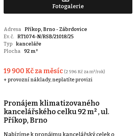
Fotogalerie
Adresa
Příkop, Brno - Zábrdovice
Ev. č.
RT1074-N/RSB/21018/25
Typ
kanceláře
Plocha
92 m²
19 900 Kč za měsíc
(2 596 Kč za m²/rok)
+ provozní náklady, neplatíte provizi
Pronájem klimatizovaného
kancelářského celku 92 m² , ul.
Příkop, Brno
Nabízíme k pronájmu kancelářský celek o