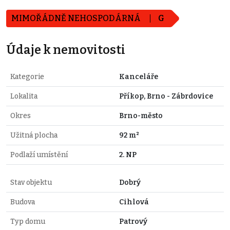
MIMOŘÁDNĚ NEHOSPODÁRNÁ
G
Údaje k nemovitosti
Kategorie
Kanceláře
Lokalita
Příkop, Brno - Zábrdovice
Okres
Brno-město
Užitná plocha
92 m²
Podlaží umístění
2. NP
Stav objektu
Dobrý
Budova
Cihlová
Typ domu
Patrový