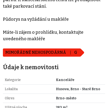
také parkovací stání.
Půdorys na vyžádání u makléře
Máte-li zájem o prohlídku, kontaktujte
uvedeného makléře
MIMOŘÁDNĚ NEHOSPODÁRNÁ
G
Údaje k nemovitosti
Kategorie
Kanceláře
Lokalita
Husova, Brno - Staré Brno
Okres
Brno-město
Užitná plocha
283 m²