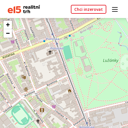
Chci inzerovat
+
−