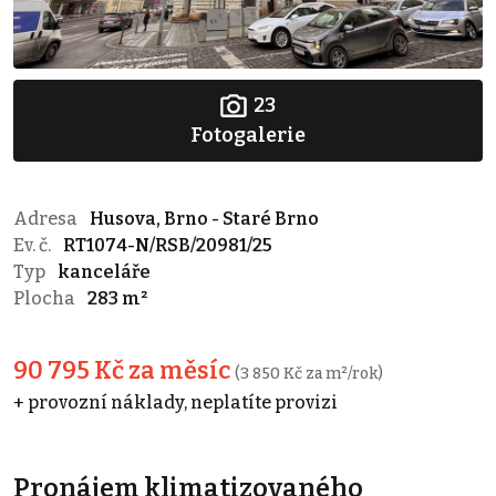
23
Fotogalerie
Adresa
Husova, Brno - Staré Brno
Ev. č.
RT1074-N/RSB/20981/25
Typ
kanceláře
Plocha
283 m²
90 795 Kč za měsíc
(3 850 Kč za m²/rok)
+ provozní náklady, neplatíte provizi
Pronájem klimatizovaného