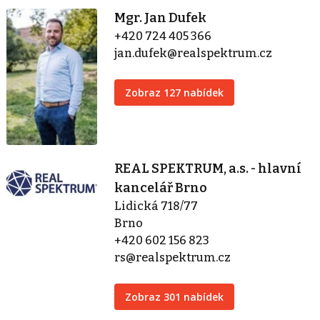
Mgr. Jan Dufek
+420 724 405 366
jan.dufek@realspektrum.cz
Zobraz 127 nabídek
REAL SPEKTRUM, a.s. - hlavní
kancelář Brno
Lidická 718/77
Brno
+420 602 156 823
rs@realspektrum.cz
Zobraz 301 nabídek