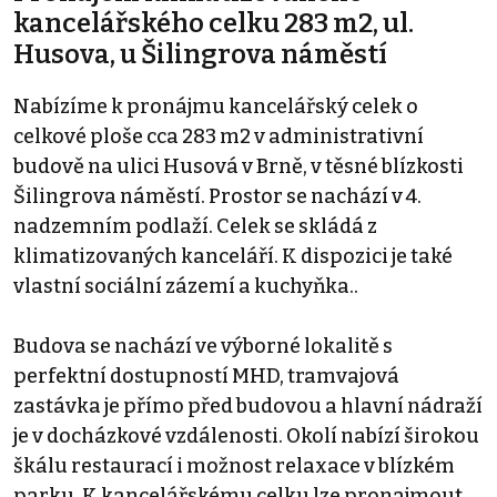
kancelářského celku 283 m2, ul.
Husova, u Šilingrova náměstí
Nabízíme k pronájmu kancelářský celek o
celkové ploše cca 283 m2 v administrativní
budově na ulici Husová v Brně, v těsné blízkosti
Šilingrova náměstí. Prostor se nachází v 4.
nadzemním podlaží. Celek se skládá z
klimatizovaných kanceláří. K dispozici je také
vlastní sociální zázemí a kuchyňka..
Budova se nachází ve výborné lokalitě s
perfektní dostupností MHD, tramvajová
zastávka je přímo před budovou a hlavní nádraží
je v docházkové vzdálenosti. Okolí nabízí širokou
škálu restaurací i možnost relaxace v blízkém
parku. K kancelářskému celku lze pronajmout