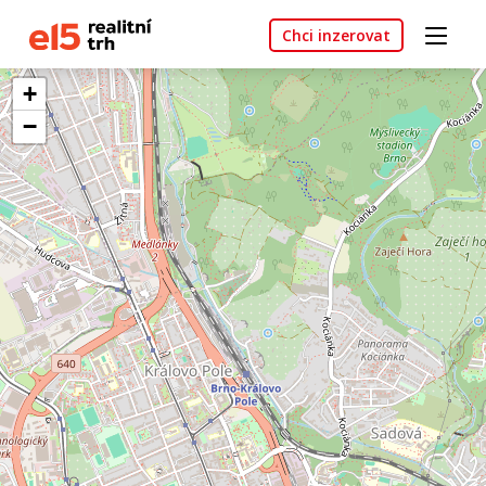
Chci inzerovat
+
−