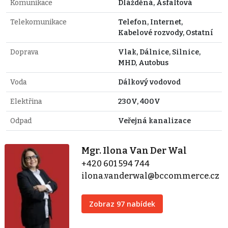
Komunikace
Dlážděná, Asfaltová
Telekomunikace
Telefon, Internet,
Kabelové rozvody, Ostatní
Doprava
Vlak, Dálnice, Silnice,
MHD, Autobus
Voda
Dálkový vodovod
Elektřina
230V, 400V
Odpad
Veřejná kanalizace
Mgr. Ilona Van Der Wal
+420 601 594 744
ilona.vanderwal@bccommerce.cz
Zobraz 97 nabídek