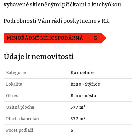
vybavené skleněnými příčkami a kuchyňkou.
Podrobnosti Vám rádi poskytneme v RK.
MIMOŘÁDNĚ NEHOSPODÁRNÁ
G
Údaje k nemovitosti
Kategorie
Kanceláře
Lokalita
Brno - Štýřice
Okres
Brno-město
Užitná plocha
577 m²
Plocha kanceláří
577 m²
Počet podlaží
6