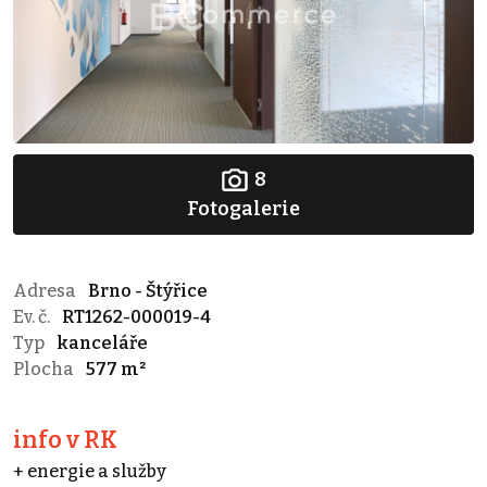
8
Fotogalerie
Adresa
Brno - Štýřice
Ev. č.
RT1262-000019-4
Typ
kanceláře
Plocha
577 m²
info v RK
+ energie a služby