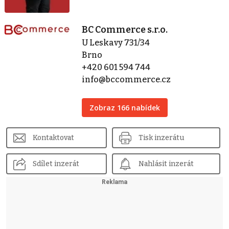
BC Commerce s.r.o.
U Leskavy 731/34
Brno
+420 601 594 744
info@bccommerce.cz
Zobraz 166 nabídek
Kontaktovat
Tisk inzerátu
Sdílet inzerát
Nahlásit inzerát