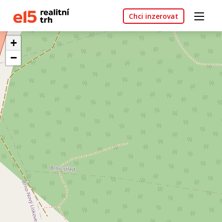
Chci inzerovat
+
−