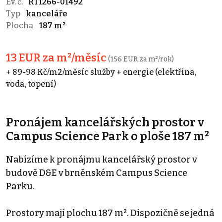
Ev. č.
RT1266-01492
Typ
kanceláře
Plocha
187 m²
13 EUR za m²/měsíc
(156 EUR za m²/rok)
+ 89-98 Kč/m2/měsíc služby + energie (elektřina,
voda, topení)
Pronájem kancelářských prostor v
Campus Science Park o ploše 187 m²
Nabízíme k pronájmu kancelářský prostor v
budově D&E v brněnském Campus Science
Parku.
Prostory mají plochu 187 m². Dispozičně se jedná