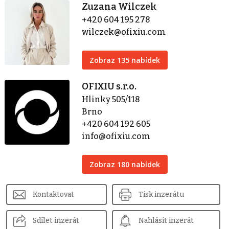
Zuzana Wilczek
+420 604 195 278
wilczek@ofixiu.com
Zobraz 135 nabídek
OFIXIU s.r.o.
Hlinky 505/118
Brno
+420 604 192 605
info@ofixiu.com
Zobraz 180 nabídek
Kontaktovat
Tisk inzerátu
Sdílet inzerát
Nahlásit inzerát