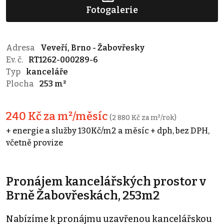
Fotogalerie
Adresa
Veveří, Brno - Žabovřesky
Ev. č.
RT1262-000289-6
Typ
kanceláře
Plocha
253 m²
240 Kč za m²/měsíc
(2 880 Kč za m²/rok)
+ energie a služby 130Kč/m2 a měsíc + dph, bez DPH,
včetně provize
Pronájem kancelářských prostor v
Brně Žabovřeskách, 253m2
Nabízíme k pronájmu uzavřenou kancelářskou