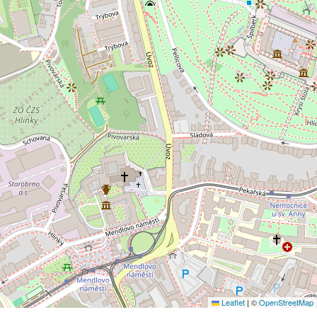
Leaflet
|
©
OpenStreetMap