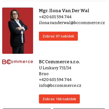
Mgr. Ilona Van Der Wal
+420 601 594 744
ilona.vanderwal@bccommerce.cz
Zobraz 97 nabídek
BC Commerce s.r.o.
U Leskavy 731/34
Brno
+420 601 594 744
info@bccommerce.cz
Zobraz 166 nabídek