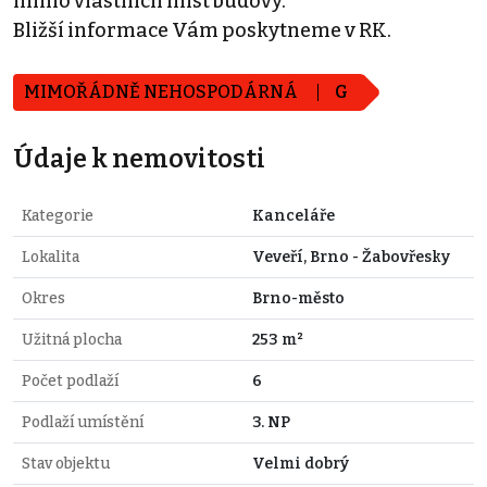
mimo vlastních míst budovy.
Bližší informace Vám poskytneme v RK.
MIMOŘÁDNĚ NEHOSPODÁRNÁ
G
Údaje k nemovitosti
Kategorie
Kanceláře
Lokalita
Veveří, Brno - Žabovřesky
Okres
Brno-město
Užitná plocha
253 m²
Počet podlaží
6
Podlaží umístění
3. NP
Stav objektu
Velmi dobrý