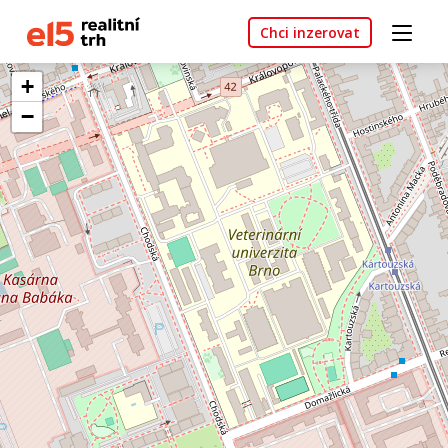
Chci inzerovat
+
−