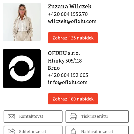
Zuzana Wilczek
+420 604 195 278
wilczek@ofixiu.com
Zobraz 135 nabídek
OFIXIU s.r.o.
Hlinky 505/118
Brno
+420 604 192 605
info@ofixiu.com
Zobraz 180 nabídek
Kontaktovat
Tisk inzerátu
Sdílet inzerát
Nahlásit inzerát