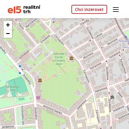
Chci inzerovat
+
−