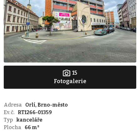
15
Fotogalerie
Adresa
Orlí, Brno-město
Ev. č.
RT1266-01359
Typ
kanceláře
Plocha
66 m²