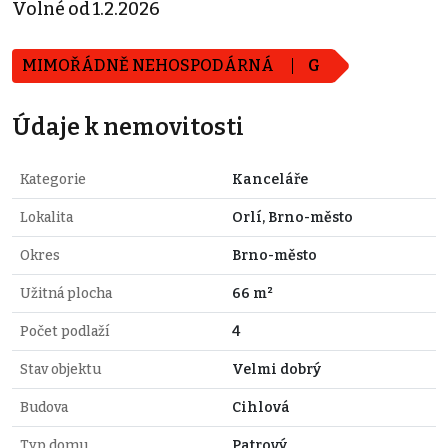
Volné od 1.2.2026
MIMOŘÁDNĚ NEHOSPODÁRNÁ
G
Údaje k nemovitosti
Kategorie
Kanceláře
Lokalita
Orlí, Brno-město
Okres
Brno-město
Užitná plocha
66 m²
Počet podlaží
4
Stav objektu
Velmi dobrý
Budova
Cihlová
Typ domu
Patrový