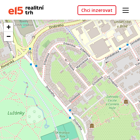
Chci inzerovat
+
−