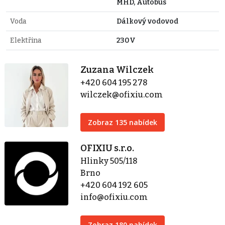
MHD, Autobus
Voda
Dálkový vodovod
Elektřina
230V
Zuzana Wilczek
+420 604 195 278
wilczek@ofixiu.com
Zobraz 135 nabídek
OFIXIU s.r.o.
Hlinky 505/118
Brno
+420 604 192 605
info@ofixiu.com
Zobraz 180 nabídek