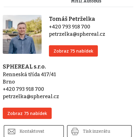
MHD, Autobus
Tomáš Petrželka
+420 793 918 700
petrzelka@sphereal.cz
Zobraz 75 nabídek
SPHEREAL s.r.o.
Renneská třída 417/41
Brno
+420 793 918 700
petrzelka@sphereal.cz
Zobraz 75 nabídek
Kontaktovat
Tisk inzerátu