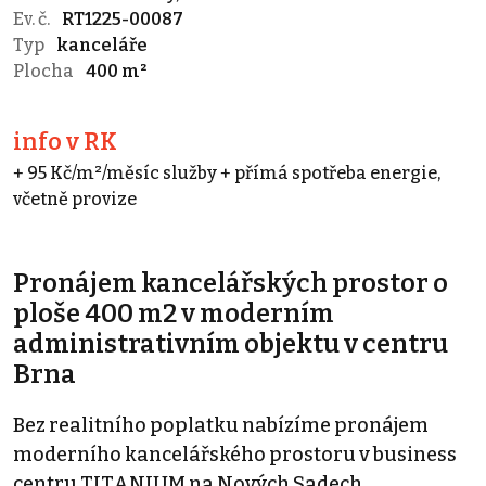
Ev. č.
RT1225-00087
Typ
kanceláře
Plocha
400 m²
info v RK
+ 95 Kč/m²/měsíc služby + přímá spotřeba energie,
včetně provize
Pronájem kancelářských prostor o
ploše 400 m2 v moderním
administrativním objektu v centru
Brna
Bez realitního poplatku nabízíme pronájem
moderního kancelářského prostoru v business
centru TITANIUM na Nových Sadech.