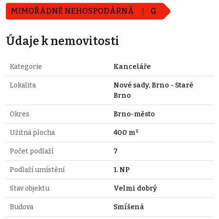
MIMOŘÁDNĚ NEHOSPODÁRNÁ
G
Údaje k nemovitosti
Kategorie
Kanceláře
Lokalita
Nové sady, Brno - Staré
Brno
Okres
Brno-město
Užitná plocha
400 m²
Počet podlaží
7
Podlaží umístění
1. NP
Stav objektu
Velmi dobrý
Budova
Smíšená