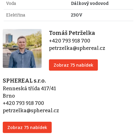
Voda
Dálkový vodovod
Elektřina
230V
Tomáš Petrželka
+420 793 918 700
petrzelka@sphereal.cz
Zobraz 75 nabídek
SPHEREAL s.r.o.
Renneská třída 417/41
Brno
+420 793 918 700
petrzelka@sphereal.cz
Zobraz 75 nabídek