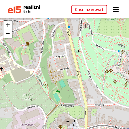
Chci inzerovat
+
−