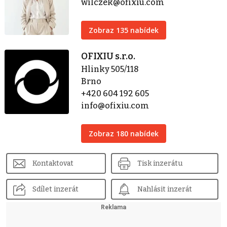
wilczek@ofixiu.com
Zobraz 135 nabídek
OFIXIU s.r.o.
Hlinky 505/118
Brno
+420 604 192 605
info@ofixiu.com
Zobraz 180 nabídek
Kontaktovat
Tisk inzerátu
Sdílet inzerát
Nahlásit inzerát