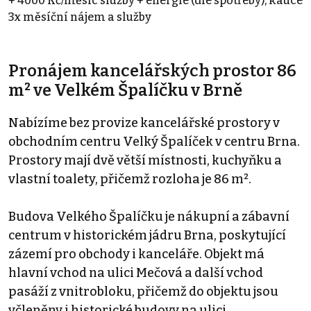
+ 4000 Kč/měsíc služby + energie (dle spotřeby), kauce
3x měsíční nájem a služby
Pronájem kancelářských prostor 86
m² ve Velkém Špalíčku v Brně
Nabízíme bez provize kancelářské prostory v
obchodním centru Velký Špalíček v centru Brna.
Prostory mají dvě větší místnosti, kuchyňku a
vlastní toalety, přičemž rozloha je 86 m².
Budova Velkého Špalíčku je nákupní a zábavní
centrum v historickém jádru Brna, poskytující
zázemí pro obchody i kanceláře. Objekt má
hlavní vchod na ulici Mečová a další vchod
pasáží z vnitrobloku, přičemž do objektu jsou
včleněny i historické budovy na ulici