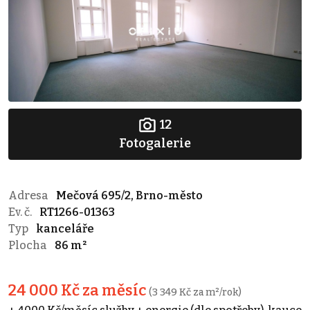
12
Fotogalerie
Adresa
Mečová 695/2, Brno-město
Ev. č.
RT1266-01363
Typ
kanceláře
Plocha
86 m²
24 000 Kč za měsíc
(3 349 Kč za m²/rok)