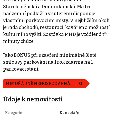
Starobrněnská a Dominikánská. Má tři
nadzemní podlaží a v suterénu disponuje
vlastními parkovacími místy. V nejbližším okolí
je řada obchodů, restaurací, kaváren a možností
kulturního vyžití. Zastávka MHD je vzdálená tři
minuty chůze.
Jako BONUS při uzavření minimálně 3leté
smlouvy parkování na 1 rok zdarma na 1
parkovací stání.
MIMOŘÁDNĚ NEHOSPODÁRNÁ
G
Údaje k nemovitosti
Kategorie
Kanceláře