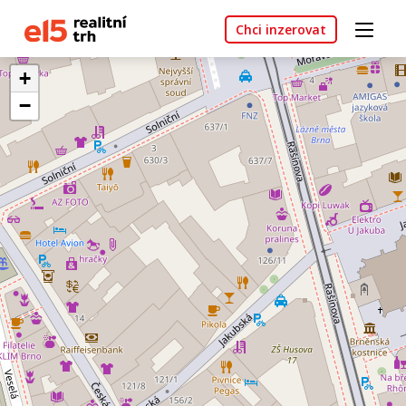
Chci inzerovat
+
−