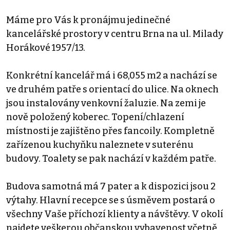
Máme pro Vás k pronájmu jedinečné
kancelářské prostory v centru Brna na ul. Milady
Horákové 1957/13.
Konkrétní kancelář má i 68,055 m2 a nachází se
ve druhém patře s orientací do ulice. Na oknech
jsou instalovány venkovní žaluzie. Na zemi je
nově položený koberec. Topení/chlazení
místnosti je zajištěno přes fancoily. Kompletně
zařízenou kuchyňku naleznete v suterénu
budovy. Toalety se pak nachází v každém patře.
Budova samotná má 7 pater a k dispozici jsou 2
výtahy. Hlavní recepce se s úsměvem postará o
všechny Vaše příchozí klienty a návštěvy. V okolí
najdete veškerou občanskou vybavenost včetně