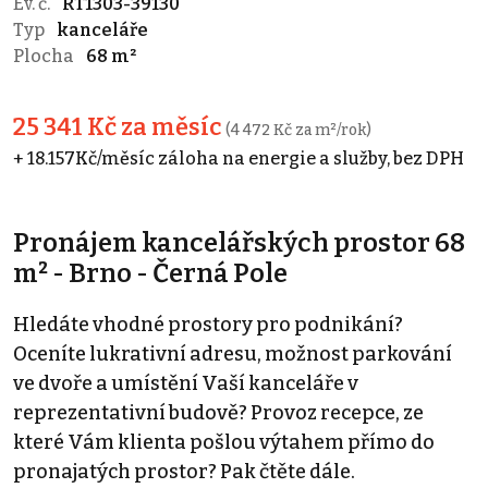
Ev. č.
RT1303-39130
Typ
kanceláře
Plocha
68 m²
25 341 Kč za měsíc
(4 472 Kč za m²/rok)
+ 18.157Kč/měsíc záloha na energie a služby, bez DPH
Pronájem kancelářských prostor 68
m² - Brno - Černá Pole
Hledáte vhodné prostory pro podnikání?
Oceníte lukrativní adresu, možnost parkování
ve dvoře a umístění Vaší kanceláře v
reprezentativní budově? Provoz recepce, ze
které Vám klienta pošlou výtahem přímo do
pronajatých prostor? Pak čtěte dále.