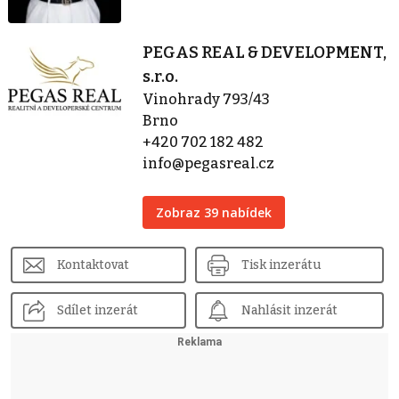
PEGAS REAL & DEVELOPMENT,
s.r.o.
Vinohrady 793/43
Brno
+420 702 182 482
info@pegasreal.cz
Zobraz 39 nabídek
Kontaktovat
Tisk inzerátu
Sdílet inzerát
Nahlásit inzerát