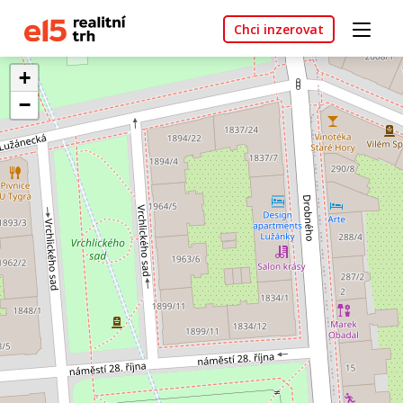
Chci inzerovat
+
−