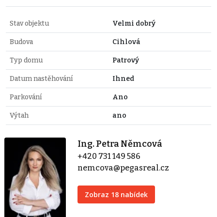
Stav objektu
Velmi dobrý
Budova
Cihlová
Typ domu
Patrový
Datum nastěhování
Ihned
Parkování
Ano
Výtah
ano
Ing. Petra Němcová
+420 731 149 586
nemcova@pegasreal.cz
Zobraz 18 nabídek