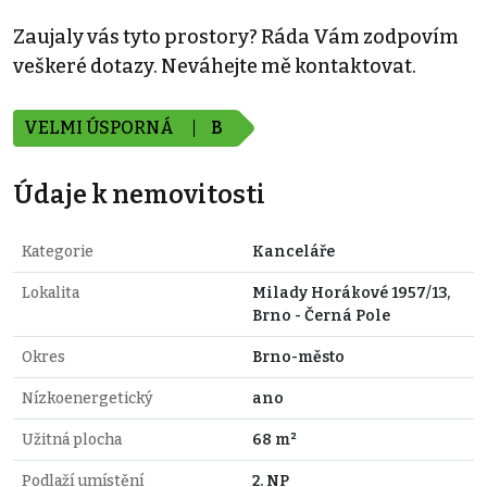
Zaujaly vás tyto prostory? Ráda Vám zodpovím
veškeré dotazy. Neváhejte mě kontaktovat.
VELMI ÚSPORNÁ
B
Údaje k nemovitosti
Kategorie
Kanceláře
Lokalita
Milady Horákové 1957/13,
Brno - Černá Pole
Okres
Brno-město
Nízkoenergetický
ano
Užitná plocha
68 m²
Podlaží umístění
2. NP