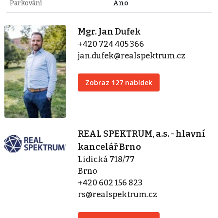
Parkování
Ano
Mgr. Jan Dufek
+420 724 405 366
jan.dufek@realspektrum.cz
Zobraz 127 nabídek
REAL SPEKTRUM, a.s. - hlavní
kancelář Brno
Lidická 718/77
Brno
+420 602 156 823
rs@realspektrum.cz