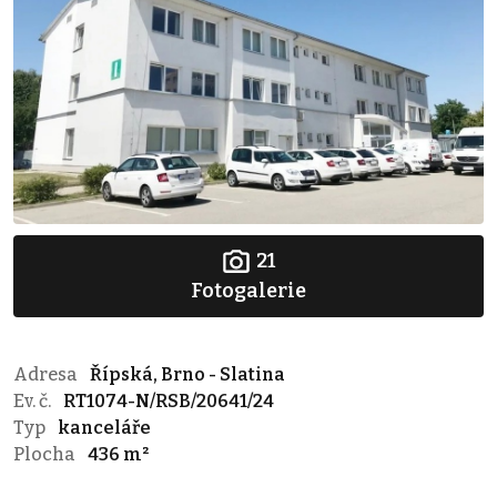
21
Fotogalerie
Adresa
Řípská, Brno - Slatina
Ev. č.
RT1074-N/RSB/20641/24
Typ
kanceláře
Plocha
436 m²