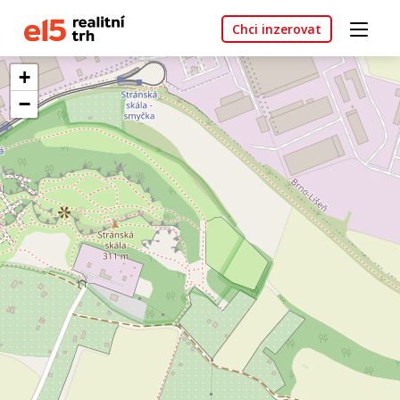
Chci inzerovat
+
−