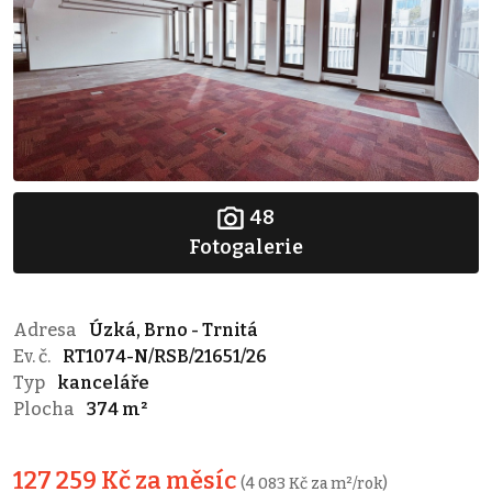
48
Fotogalerie
Adresa
Úzká, Brno - Trnitá
Ev. č.
RT1074-N/RSB/21651/26
Typ
kanceláře
Plocha
374 m²
127 259 Kč za měsíc
(4 083 Kč za m²/rok)