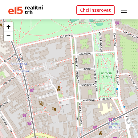
Chci inzerovat
+
−