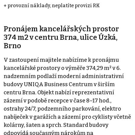
+ provozní náklady, neplatíte provizi RK
Pronájem kancelářských prostor
374 m2 v centru Brna, ulice Úzká,
Brno
V zastoupení majitele nabízíme k pronájmu
kancelářské prostory o výměře 374,29 m² v 6.
nadzemním podlaží moderní administrativní
budovy UNIQA Business Centrum v širším
centru Brna. Objekt nabízí reprezentativní
zázemí v podobě recepce v čase 8–17 hod.,
ostrahy 24/7, podzemního parkování, elektro
nabíječek v garážích a zázemí pro cyklisty včetně
kolárny, šaten a sprch. Standard budovy
odpovídá současným nárokům na