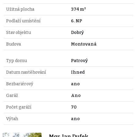
Užitná plocha
374 m²
Podlaží umístění
6. NP
Stav objektu
Dobrý
Budova
Montovaná
Typ domu
Patrový
Datum nastěhování
Ihned
Bezbariérový
ano
Garáž
Ano
Počet garáží
70
Výtah
ano
Mgr. Jan Dufek