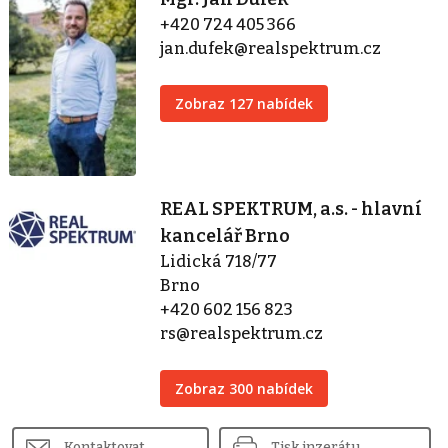
+420 724 405 366
jan.dufek@realspektrum.cz
Zobraz 127 nabídek
REAL SPEKTRUM, a.s. - hlavní
kancelář Brno
Lidická 718/77
Brno
+420 602 156 823
rs@realspektrum.cz
Zobraz 300 nabídek
Kontaktovat
Tisk inzerátu