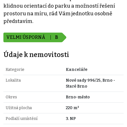
klidnou orientací do parku a možností řešení
prostoru na míru, rád Vám jednotku osobně
představím.
VELMI ÚSPORNÁ
B
Údaje k nemovitosti
Kategorie
Kanceláře
Lokalita
Nové sady 996/25, Brno -
Staré Brno
Okres
Brno-město
Užitná plocha
220 m²
Podlaží umístění
3. NP