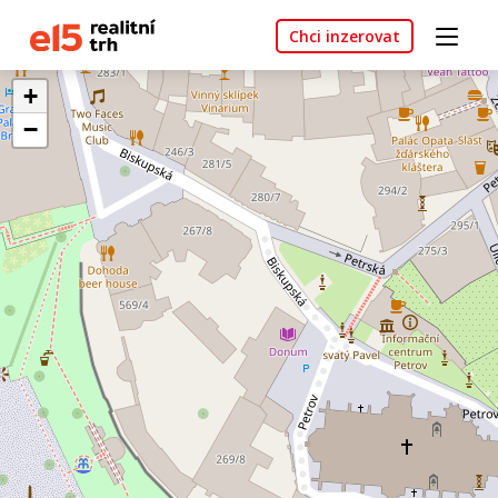
Chci inzerovat
+
−