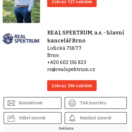
Zobraz 127 nabídek
REAL SPEKTRUM, a.s. - hlavní
kancelář Brno
Lidická 718/77
Brno
+420 602 156 823
rs@realspektrum.cz
Zobraz 298 nabídek
Kontaktovat
Tisk inzerátu
Sdílet inzerát
Nahlásit inzerát