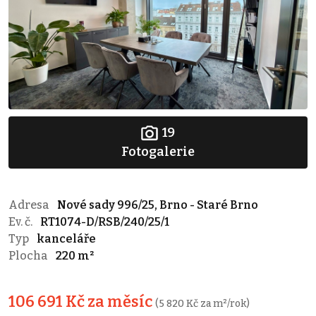
19
Fotogalerie
Adresa
Nové sady 996/25, Brno - Staré Brno
Ev. č.
RT1074-D/RSB/240/25/1
Typ
kanceláře
Plocha
220 m²
106 691 Kč za měsíc
(5 820 Kč za m²/rok)