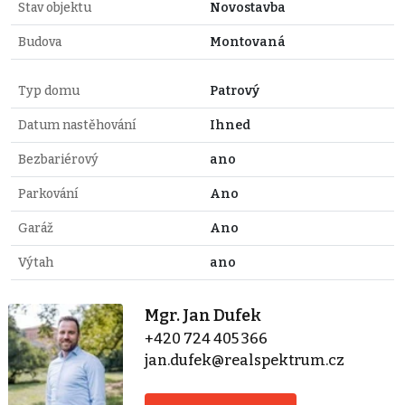
Stav objektu
Novostavba
Budova
Montovaná
Typ domu
Patrový
Datum nastěhování
Ihned
Bezbariérový
ano
Parkování
Ano
Garáž
Ano
Výtah
ano
Mgr. Jan Dufek
+420 724 405 366
jan.dufek@realspektrum.cz