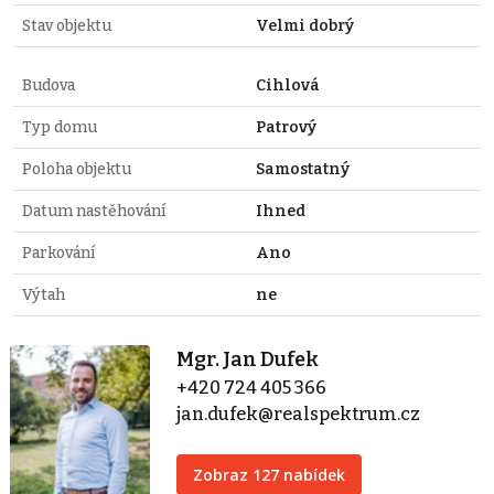
Stav objektu
Velmi dobrý
Budova
Cihlová
Typ domu
Patrový
Poloha objektu
Samostatný
Datum nastěhování
Ihned
Parkování
Ano
Výtah
ne
Mgr. Jan Dufek
+420 724 405 366
jan.dufek@realspektrum.cz
Zobraz 127 nabídek