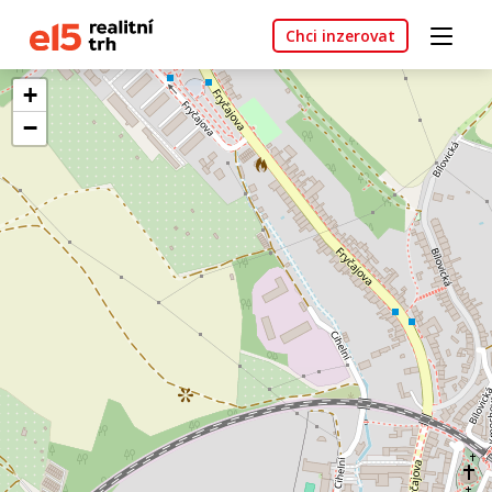
Chci inzerovat
+
−