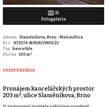
15
Fotogalerie
Adresa
Slaměníkova, Brno - Maloměřice
Ev. č.
RT1074-N/RSB/19805/22
Typ
kanceláře
Plocha
203 m²
rezervováno
Pronájem kancelářských prostor
203 m², ulice Slaměníkova, Brno
V zastoupení majitele nabízíme uzavřený