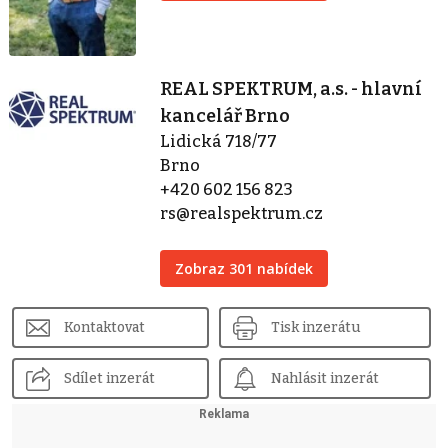
REAL SPEKTRUM, a.s. - hlavní
kancelář Brno
Lidická 718/77
Brno
+420 602 156 823
rs@realspektrum.cz
Zobraz 301 nabídek
Kontaktovat
Tisk inzerátu
Sdílet inzerát
Nahlásit inzerát