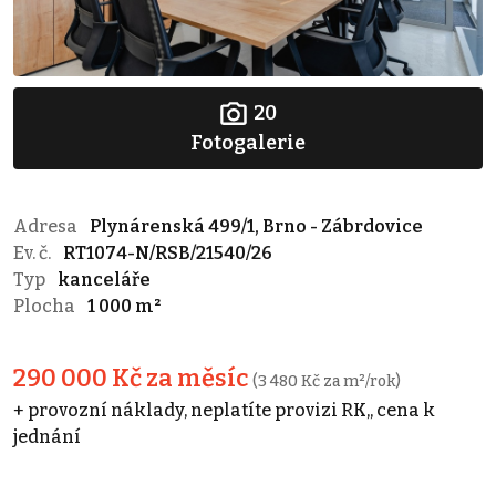
20
Fotogalerie
Adresa
Plynárenská 499/1, Brno - Zábrdovice
Ev. č.
RT1074-N/RSB/21540/26
Typ
kanceláře
Plocha
1 000 m²
290 000 Kč za měsíc
(3 480 Kč za m²/rok)
+ provozní náklady, neplatíte provizi RK,, cena k
jednání