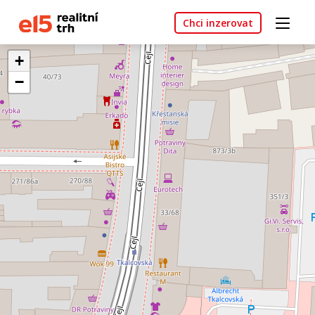
Chci inzerovat
+
−