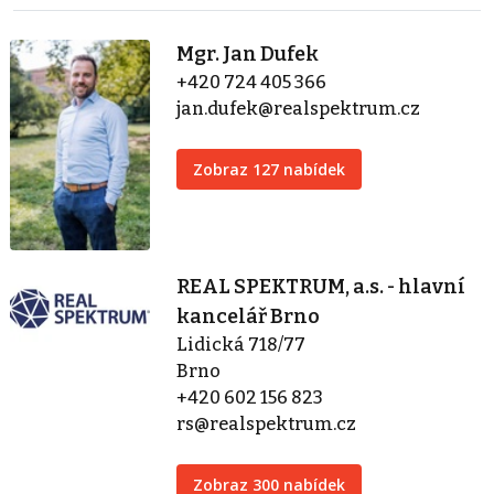
Mgr. Jan Dufek
+420 724 405 366
jan.dufek@realspektrum.cz
Zobraz 127 nabídek
REAL SPEKTRUM, a.s. - hlavní
kancelář Brno
Lidická 718/77
Brno
+420 602 156 823
rs@realspektrum.cz
Zobraz 300 nabídek