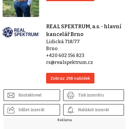
REAL SPEKTRUM, a.s. - hlavní
kancelář Brno
Lidická 718/77
Brno
+420 602 156 823
rs@realspektrum.cz
Zobraz 298 nabídek
Kontaktovat
Tisk inzerátu
Sdílet inzerát
Nahlásit inzerát