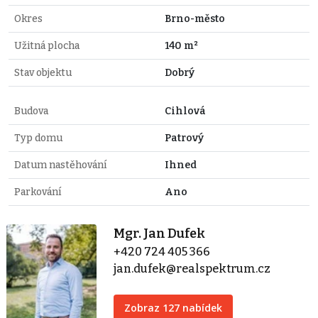
Okres
Brno-město
Užitná plocha
140 m²
Stav objektu
Dobrý
Budova
Cihlová
Typ domu
Patrový
Datum nastěhování
Ihned
Parkování
Ano
Mgr. Jan Dufek
+420 724 405 366
jan.dufek@realspektrum.cz
Zobraz 127 nabídek