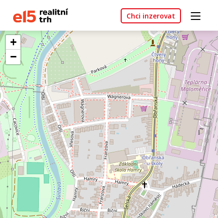
Chci inzerovat
+
−