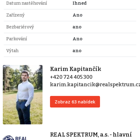
Datum nastěhování
Ihned
Zařízený
Ano
Bezbariérový
ano
Parkování
Ano
Výtah
ano
Karim Kapitančík
+420 724 405 300
karim.kapitancik@realspektrum.c
Zobraz 63 nabídek
REAL SPEKTRUM, a.s. - hlavní