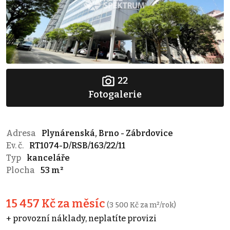
22
Fotogalerie
Adresa
Plynárenská, Brno - Zábrdovice
Ev. č.
RT1074-D/RSB/163/22/11
Typ
kanceláře
Plocha
53 m²
15 457 Kč za měsíc
(3 500 Kč za m²/rok)
+ provozní náklady, neplatíte provizi