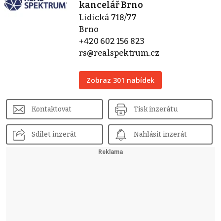
kancelář Brno
Lidická 718/77
Brno
+420 602 156 823
rs@realspektrum.cz
Zobraz 301 nabídek
Kontaktovat
Tisk inzerátu
Sdílet inzerát
Nahlásit inzerát