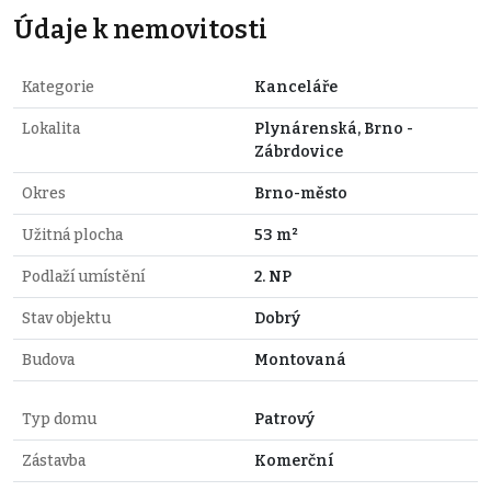
Údaje k nemovitosti
Kategorie
Kanceláře
Lokalita
Plynárenská, Brno -
Zábrdovice
Okres
Brno-město
Užitná plocha
53 m²
Podlaží umístění
2. NP
Stav objektu
Dobrý
Budova
Montovaná
Typ domu
Patrový
Zástavba
Komerční