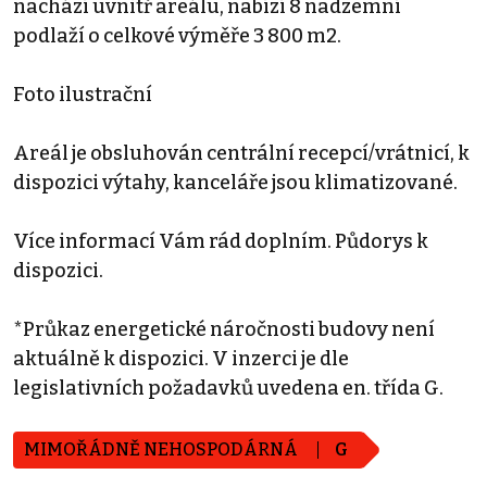
nachází uvnitř areálu, nabízí 8 nadzemní
podlaží o celkové výměře 3 800 m2.
Foto ilustrační
Areál je obsluhován centrální recepcí/vrátnicí, k
dispozici výtahy, kanceláře jsou klimatizované.
Více informací Vám rád doplním. Půdorys k
dispozici.
*Průkaz energetické náročnosti budovy není
aktuálně k dispozici. V inzerci je dle
legislativních požadavků uvedena en. třída G.
MIMOŘÁDNĚ NEHOSPODÁRNÁ
G