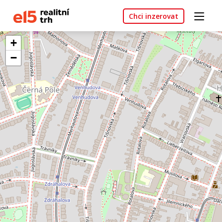
Chci inzerovat
+
−