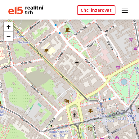
Chci inzerovat
+
−