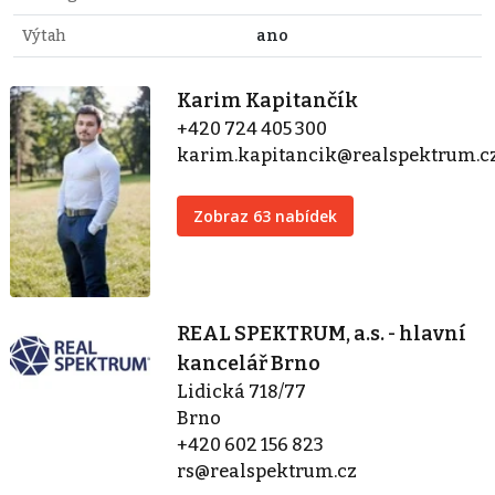
Výtah
ano
Karim Kapitančík
+420 724 405 300
karim.kapitancik@realspektrum.c
Zobraz 63 nabídek
REAL SPEKTRUM, a.s. - hlavní
kancelář Brno
Lidická 718/77
Brno
+420 602 156 823
rs@realspektrum.cz