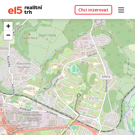
Chci inzerovat
+
−