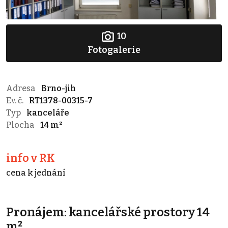
10
Fotogalerie
Adresa
Brno-jih
Ev. č.
RT1378-00315-7
Typ
kanceláře
Plocha
14 m²
info v RK
cena k jednání
Pronájem: kancelářské prostory 14
m²