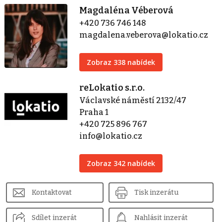
Magdaléna Véberová
+420 736 746 148
magdalena.veberova@lokatio.cz
Zobraz 338 nabídek
reLokatio s.r.o.
Václavské náměstí 2132/47
Praha 1
+420 725 896 767
info@lokatio.cz
Zobraz 342 nabídek
Kontaktovat
Tisk inzerátu
Sdílet inzerát
Nahlásit inzerát