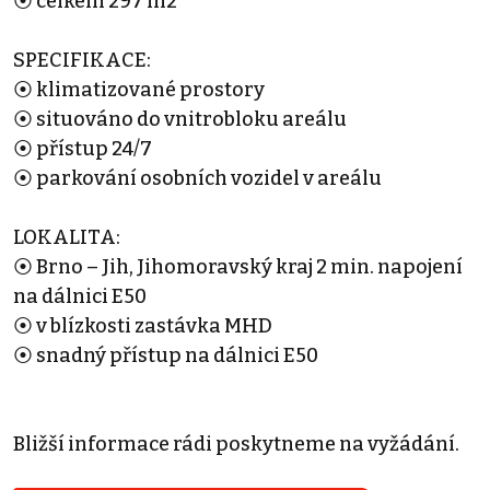
⦿ celkem 297 m2
SPECIFIKACE:
⦿ klimatizované prostory
⦿ situováno do vnitrobloku areálu
⦿ přístup 24/7
⦿ parkování osobních vozidel v areálu
LOKALITA:
⦿ Brno – Jih, Jihomoravský kraj 2 min. napojení
na dálnici E50
⦿ v blízkosti zastávka MHD
⦿ snadný přístup na dálnici E50
Bližší informace rádi poskytneme na vyžádání.