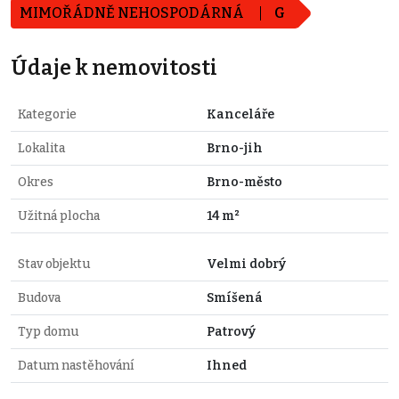
MIMOŘÁDNĚ NEHOSPODÁRNÁ
G
Údaje k nemovitosti
Kategorie
Kanceláře
Lokalita
Brno-jih
Okres
Brno-město
Užitná plocha
14 m²
Stav objektu
Velmi dobrý
Budova
Smíšená
Typ domu
Patrový
Datum nastěhování
Ihned