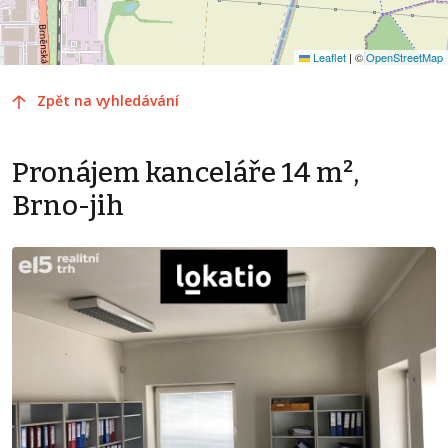
Leaflet
|
©
OpenStreetMap
Zpět na vyhledávání
Pronájem kanceláře 14 m²,
Brno-jih