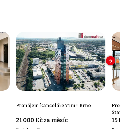
Pronájem kanceláře 71 m², Brno
Pronáje
Starý L
21 000 Kč za měsíc
15 EU