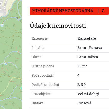
MIMOŘÁDNĚ NEHOSPODÁRNÁ
G
Údaje k nemovitosti
Kategorie
Kanceláře
Lokalita
Brno - Ponava
Okres
Brno-město
Užitná plocha
95 m²
Počet podlaží
4
Podlaží umístění
2. NP
Stav objektu
Velmi dobrý
Budova
Cihlová