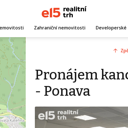
emovitosti
Zahraniční nemovitosti
Developerské 
Zpě
Pronájem kanc
- Ponava