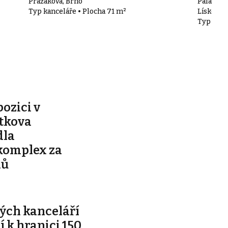
Pražákova, Brno
Palachov
Typ kanceláře • Plocha 71 m²
Lískovec
Typ kanc
pozici v
ítkova
dla
komplex za
nů
ých kanceláří
ží k hranici 150