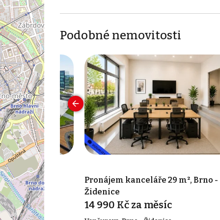
Podobné nemovitosti
 887 m², Brno-
Pronájem kanceláře 29 m², Brno -
Židenice
síc
14 990 Kč za měsíc