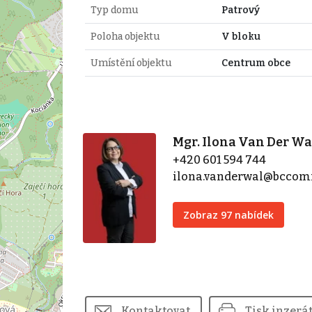
Typ domu
Patrový
Poloha objektu
V bloku
Umístění objektu
Centrum obce
Mgr. Ilona Van Der Wa
+420 601 594 744
ilona.vanderwal@bccom
Zobraz 97 nabídek
Kontaktovat
Tisk inzerá