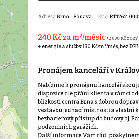
Adresa
Brno - Ponava
Ev. č.
RT1262-000
240 Kč za m²/měsíc
(2 880 Kč za m²
+ energie a služby 130 Kč/m²/měs, bez DPH
Pronájem kanceláří v Králov
Nabízíme k pronájmu kancelářskou j
dispozice dle přání klienta v rámci ad
blízkosti centra Brna s dobrou dopra
vestavbu jednací místnosti a vlastní 
bezbarierový přístup do budovy aj. P
podzemních garážích.
Další informace Vám rádi poskytnem