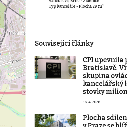
, Brno - Starý
Vančurova, Brno - Židenice
Typ kanceláře • Plocha 29 m²
887 m²
Související články
CPI upevnila 
Bratislavě. V
skupina ovlá
kancelářský 
stovky milio
16. 4. 2026
Plocha sdílen
v Praze se blí