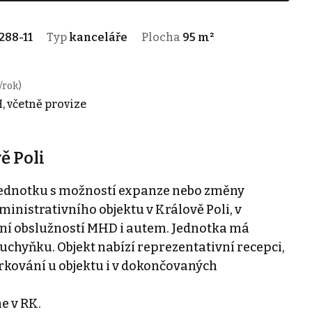
288-11
Typ
kanceláře
Plocha
95 m²
/rok)
, včetně provize
ě Poli
ednotku s možností expanze nebo změny
ministrativního objektu v Králově Poli, v
vní obslužností MHD i autem. Jednotka má
kuchyňku. Objekt nabízí reprezentativní recepci,
arkování u objektu i v dokončovaných
e v RK.