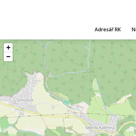
Adresář RK
N
+
−