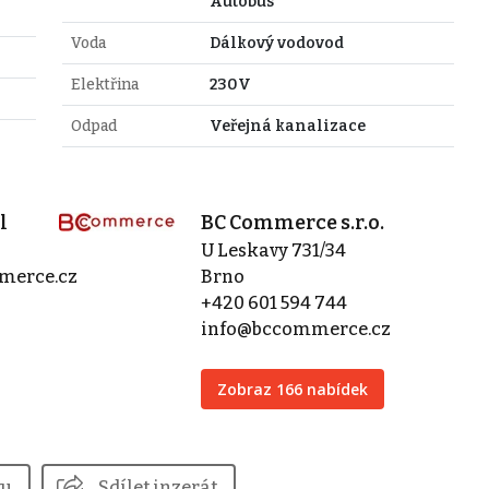
Autobus
Voda
Dálkový vodovod
Elektřina
230V
Odpad
Veřejná kanalizace
l
BC Commerce s.r.o.
U Leskavy 731/34
merce.cz
Brno
+420 601 594 744
info@bccommerce.cz
Zobraz 166 nabídek
tu
Sdílet inzerát