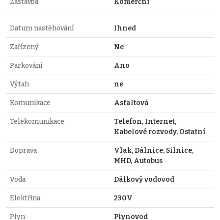
Zástavba
Komerční
Datum nastěhování
Ihned
Zařízený
Ne
Parkování
Ano
Výtah
ne
Komunikace
Asfaltová
Telekomunikace
Telefon, Internet,
Kabelové rozvody, Ostatní
Doprava
Vlak, Dálnice, Silnice,
MHD, Autobus
Voda
Dálkový vodovod
Elektřina
230V
Plyn
Plynovod