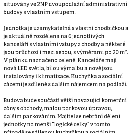
situovány ve 2NP dvoupodlažní administrativní
budovy s vlastním vstupem.
Jednotka je uzamykatelná s vlastní chodbičkou a
je aktuálně rozdělena na 6 jednotlivých
kanceláří s vlastními vstupy z chodby a některé
jsou průchozí i mezi sebou, s výměrami po 20 m².
V plánku naznačeno zeleně. Kanceláře mají
nová LED světla, bílou výmalbu a nově jsou
instalovány i klimatizace. Kuchyňka a sociální
zázemí je sdílené s dalším nájemcem na podlaží.
Budova bude součástí větší navazující komerční
zóny s obchody, malou parkovou úpravou,
dalším parkováním. Majitel se nebrání dělení
jednotky na menší "logické celky" v tomto
případě se sdílenou kuchyňkou a sociálním