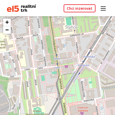
Chci inzerovat
+
−