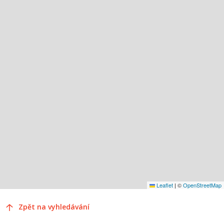
Leaflet
|
©
OpenStreetMap
Zpět na vyhledávání