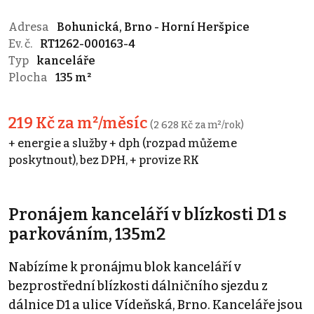
Adresa
Bohunická, Brno - Horní Heršpice
Ev. č.
RT1262-000163-4
Typ
kanceláře
Plocha
135 m²
219 Kč za m²/měsíc
(2 628 Kč za m²/rok)
+ energie a služby + dph (rozpad můžeme
poskytnout), bez DPH, + provize RK
Pronájem kanceláří v blízkosti D1 s
parkováním, 135m2
Nabízíme k pronájmu blok kanceláří v
bezprostřední blízkosti dálničního sjezdu z
dálnice D1 a ulice Vídeňská, Brno. Kanceláře jsou