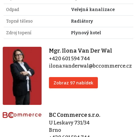
Odpad
Veřejná kanalizace
Topné těleso
Radiátory
Zdroj topení
Plynový kotel
Mgr. Ilona Van Der Wal
+420 601 594 744
ilona.vanderwal@bccommerce.cz
Zobraz 97 nabídek
BC Commerce s.r.o.
U Leskavy 731/34
Brno