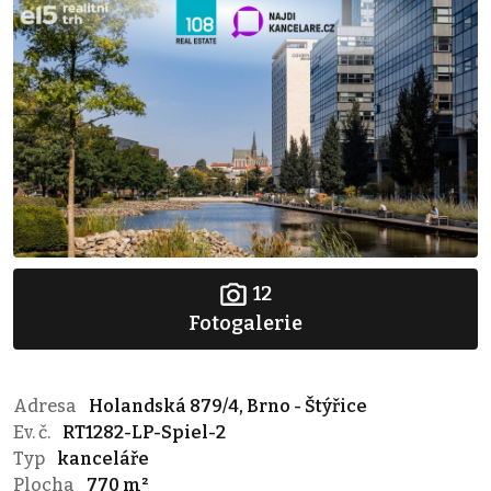
12
Fotogalerie
Adresa
Holandská 879/4, Brno - Štýřice
Ev. č.
RT1282-LP-Spiel-2
Typ
kanceláře
Plocha
770 m²