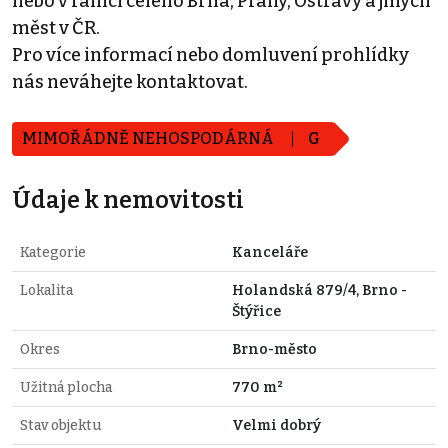
nebo v rámci celého Brna, Prahy, Ostravy a jiných
měst v ČR.
Pro více informací nebo domluvení prohlídky
nás neváhejte kontaktovat.
MIMOŘÁDNĚ NEHOSPODÁRNÁ
G
Údaje k nemovitosti
Kategorie
Kanceláře
Lokalita
Holandská 879/4, Brno -
Štýřice
Okres
Brno-město
Užitná plocha
770 m²
Stav objektu
Velmi dobrý