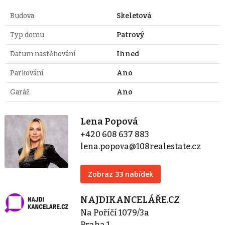
Budova
Skeletová
Typ domu
Patrový
Datum nastěhování
Ihned
Parkování
Ano
Garáž
Ano
Lena Popová
+420 608 637 883
lena.popova@108realestate.cz
Zobraz 33 nabídek
NAJDIKANCELÁŘE.CZ
Na Poříčí 1079/3a
Praha 1