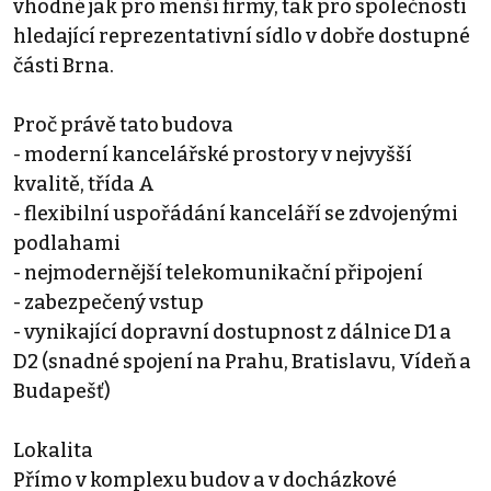
vhodné jak pro menší firmy, tak pro společnosti
hledající reprezentativní sídlo v dobře dostupné
části Brna.
Proč právě tato budova
- moderní kancelářské prostory v nejvyšší
kvalitě, třída A
- flexibilní uspořádání kanceláří se zdvojenými
podlahami
- nejmodernější telekomunikační připojení
- zabezpečený vstup
- vynikající dopravní dostupnost z dálnice D1 a
D2 (snadné spojení na Prahu, Bratislavu, Vídeň a
Budapešť)
Lokalita
Přímo v komplexu budov a v docházkové