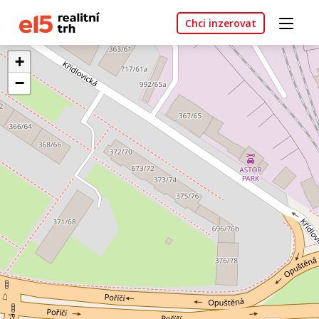
Chci inzerovat
+
−