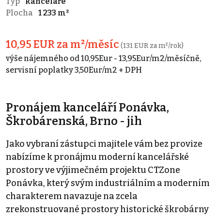
Typ
kanceláře
Plocha
1 233 m²
10,95 EUR za m²/měsíc
(131 EUR za m²/rok)
výše nájemného od 10,95Eur - 13,95Eur/m2/měsíčně,
servisní poplatky 3,50Eur/m2 + DPH
Pronájem kanceláří Ponávka,
Škrobárenská, Brno - jih
Jako vybraní zástupci majitele vám bez provize
nabízíme k pronájmu moderní kancelářské
prostory ve výjimečném projektu CTZone
Ponávka, který svým industriálním a moderním
charakterem navazuje na zcela
zrekonstruované prostory historické škrobárny