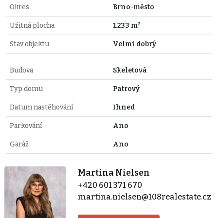
Okres
Brno-město
Užitná plocha
1.233 m²
Stav objektu
Velmi dobrý
Budova
Skeletová
Typ domu
Patrový
Datum nastěhování
Ihned
Parkování
Ano
Garáž
Ano
Martina Nielsen
+420 601 371 670
martina.nielsen@108realestate.cz