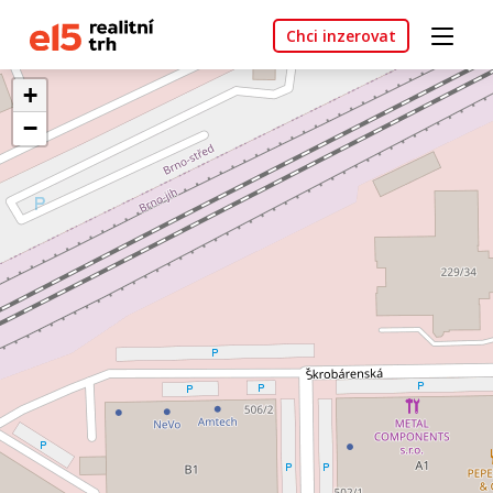
Chci inzerovat
+
−