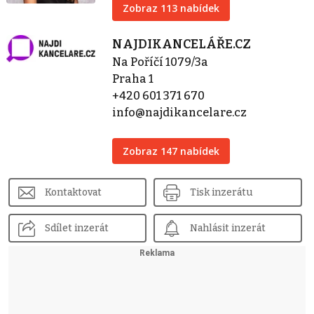
Zobraz 113 nabídek
NAJDIKANCELÁŘE.CZ
Na Poříčí 1079/3a
Praha 1
+420 601 371 670
info@najdikancelare.cz
Zobraz 147 nabídek
Kontaktovat
Tisk inzerátu
Sdílet inzerát
Nahlásit inzerát