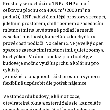
Prostory se nachází na 1.NP a 3.NP a mají
celkovou plochu cca 4000 m² (2000 m² na
podlaží). 1.NP nabízí členitější prostory s recepcí,
jídelním prostorem, chill roomem a zasedacími
místnostmi na levé straně podlaží a menší
zasedací místnosti, kanceláře a kuchyňku v
pravé části podlaží. Na celém 3.NP je velký open
space se zasedacími místnostmi, quiet roomy a
kuchyňkou. V rámci podlaží jsou toalety, v
budově je možno využít sprchu a kolárnu pro
cyklisty.
Je možné pronajmout i část prostor a výměru
flexibilně uzpůsobit dle potřeb nájemce.
Ve standardu budovy je klimatizace,
otevíratelná okna a externí žaluzie, kanceláře
mají zdvojené podlahy. V přízemí budovy se