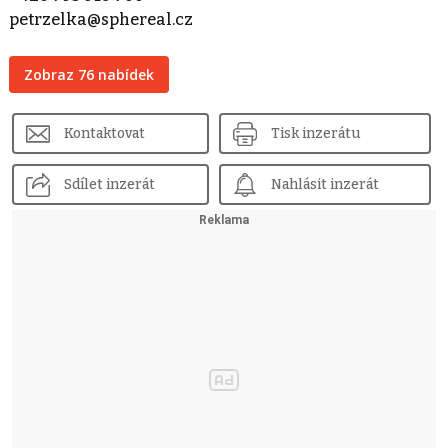
petrzelka@sphereal.cz
Zobraz 76 nabídek
Kontaktovat
Tisk inzerátu
Sdílet inzerát
Nahlásit inzerát