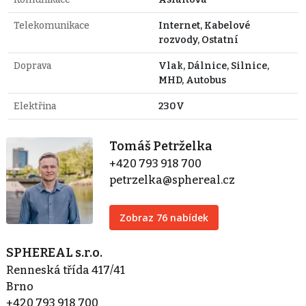
Telekomunikace
Internet, Kabelové
rozvody, Ostatní
Doprava
Vlak, Dálnice, Silnice,
MHD, Autobus
Elektřina
230V
Tomáš Petrželka
+420 793 918 700
petrzelka@sphereal.cz
Zobraz 76 nabídek
SPHEREAL s.r.o.
Renneská třída 417/41
Brno
+420 793 918 700