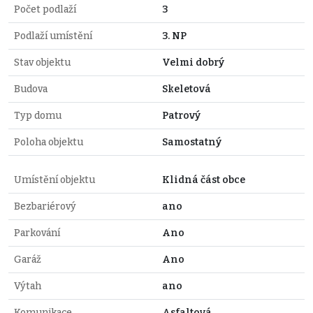
Počet podlaží
3
Podlaží umístění
3. NP
Stav objektu
Velmi dobrý
Budova
Skeletová
Typ domu
Patrový
Poloha objektu
Samostatný
Umístění objektu
Klidná část obce
Bezbariérový
ano
Parkování
Ano
Garáž
Ano
Výtah
ano
Komunikace
Asfaltová