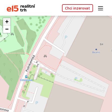
Chci inzerovat
+
−