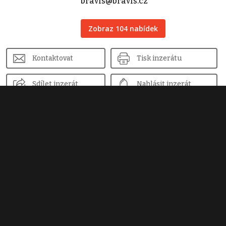
bravis@bravis.cz
Zobraz 104 nabídek
Kontaktovat
Tisk inzerátu
Sdílet inzerát
Nahlásit inzerát