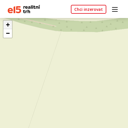
Chci inzerovat
+
−