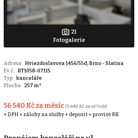
21
Fotogalerie
Adresa
Hviezdoslavova 1456/55d, Brno - Slatina
Ev. č.
RT1058-07115
Typ
kanceláře
Plocha
257 m²
56 540 Kč za měsíc
(2 640 Kč za m²/rok)
+ DPH + zálohy na služby + depozit + provize RK