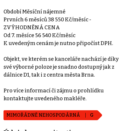
Období Měsíční nájemné
Prvních 6 měsíců 38 550 Kč/měsíc -
ZVÝHODNĚNÁ CENA
Od 7. měsíce 56 540 Kč/měsíc
K uvedeným cenám je nutno připočíst DPH.
Objekt, ve kterém se kanceláře nachází je díky
své výborné poloze je snadno dostupný jak z
dálnice D1, tak i z centra města Brna.
Pro více informací či zájmu o prohlídku
kontaktujte uvedeného makléře.
MIMOŘÁDNĚ NEHOSPODÁRNÁ
G