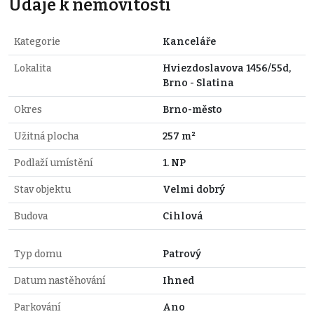
Údaje k nemovitosti
Kategorie
Kanceláře
Lokalita
Hviezdoslavova 1456/55d,
Brno - Slatina
Okres
Brno-město
Užitná plocha
257 m²
Podlaží umístění
1. NP
Stav objektu
Velmi dobrý
Budova
Cihlová
Typ domu
Patrový
Datum nastěhování
Ihned
Parkování
Ano