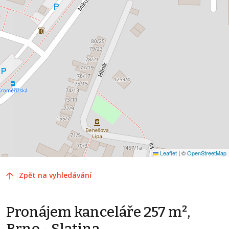
Leaflet
|
©
OpenStreetMap
Zpět na vyhledávání
Pronájem kanceláře 257 m²,
Brno - Slatina