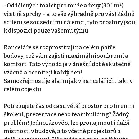
- Oddělených toalet pro muže a ženy (30,1 m²)
včetně sprchy – a to vše výhradně pro vás! Žádné
sdílení se sousedními nájemci, tyto prostory jsou
k dispozici pouze vašemu týmu
Kanceláře se rozprostírají na celém patře
budovy, což vám zajistí maximální soukromí a
komfort. Tato výhoda je v dnešní době skutečně
vzácná a oceníte ji každý den!
Samozřejmostí je alarm jak v kancelářích, tak i v
celém objektu.
Potřebujete čas od času větší prostor pro firemní
školení, prezentace nebo teambuilding? Žádný
problém! Jednorázově si lze pronajmout i další
místnosti v budově, a to včetně projektorů a