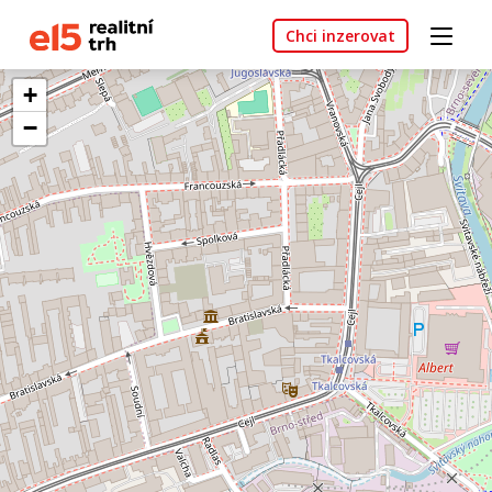
Chci inzerovat
+
−