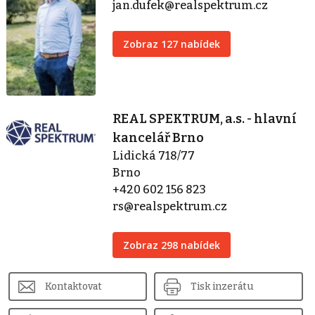
jan.dufek@realspektrum.cz
Zobraz 127 nabídek
REAL SPEKTRUM, a.s. - hlavní
kancelář Brno
Lidická 718/77
Brno
+420 602 156 823
rs@realspektrum.cz
Zobraz 298 nabídek
Kontaktovat
Tisk inzerátu