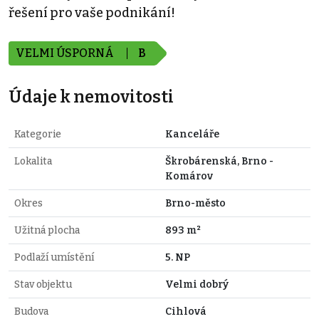
řešení pro vaše podnikání!
VELMI ÚSPORNÁ
B
Údaje k nemovitosti
Kategorie
Kanceláře
Lokalita
Škrobárenská, Brno -
Komárov
Okres
Brno-město
Užitná plocha
893 m²
Podlaží umístění
5. NP
Stav objektu
Velmi dobrý
Budova
Cihlová