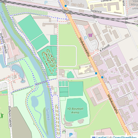
Leaflet
|
©
OpenStreetMap