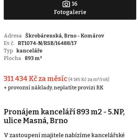
16
Fotogalerie
Adresa
Škrobárenská, Brno - Komárov
Ev. č.
RT1074-N/RSB/16488/17
Typ
kanceláře
Plocha
893 m²
311 434 Kč za měsíc
(4 185 Kč za m²/rok)
+ provozní náklady, neplatíte provizi RK
Pronájem kanceláří 893 m2 - 5.NP,
ulice Masná, Brno
V zastoupení majitele nabízíme kancelářské