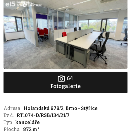
64
Fotogalerie
Adresa
Holandská 878/2, Brno - Štýřice
Ev. č.
RT1074-D/RSB/134/21/7
Typ
kanceláře
Plocha
872 m²