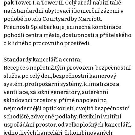
pak Tower I. a Tower II. Celý areál nabízí také
nadstandardní ubytovací i komerční zázemí v
podobě hotelu Courtyard by Marriott.
Prědností Spielberku je jedinečná kombinace
pohodlí centra města, dostupnosti a přátelského
a klidného pracovního prostředí.
Standardy kanceláří a centra:
Recepce s nepřetržitým provozem, bezpečnostní
služba po celý den, bezpečnostní kamerový
systém, protipožární systémy, klimatizace a
ventilace, záložní generátory, suterénní
skladovací prostory, přímé napojení na
nejmodernější optickou síť, dvojitá bezpečnostní
schodiště, zdvojené podlahy, flexibilní vnitřní
uspořádání prostor, od velkoplošných kanceláří,
jednotlivých kanceláří, či kombinovaných