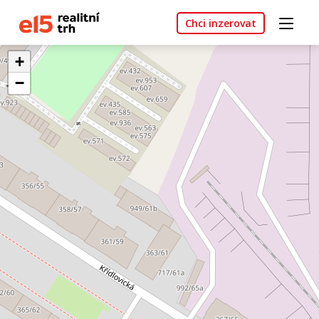
Chci inzerovat
+
−