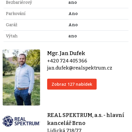
Bezbariérový
ano
Parkování
Ano
Garáž
Ano
Výtah
ano
Mgr. Jan Dufek
+420 724 405 366
jan.dufek@realspektrum.cz
Zobraz 127 nabídek
REAL SPEKTRUM, a.s. - hlavní
kancelář Brno
Lidická 718/77