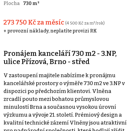
Plocha
730 m²
273 750 Kč za měsíc
(4 500 Kč za m²/rok)
+ provozní náklady, neplatíte provizi RK
Pronájem kanceláří 730 m2 - 3.NP,
ulice Přízová, Brno - střed
V zastoupení majitele nabízíme k pronájmu
kancelářské prostory o výměře 730 m2 ve 3.NP v
dispozici po předchozím klientovi. Vlněna
zrcadlí pouto mezi bohatou průmyslovou
minulostí Brna a současnou vysokou úrovní
výzkumu a vývoje 21. století. Prémiový design a
kvalitní technické zázemí Vlněny jsou atraktivní
pro nadnárodní společnosti, které hodlají zřídit