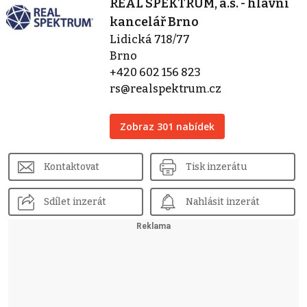
REAL SPEKTRUM, a.s. - hlavní
kancelář Brno
Lidická 718/77
Brno
+420 602 156 823
rs@realspektrum.cz
Zobraz 301 nabídek
Kontaktovat
Tisk inzerátu
Sdílet inzerát
Nahlásit inzerát