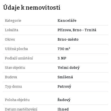
Údaje k nemovitosti
Kategorie
Kanceláře
Lokalita
Přízova, Brno - Trnitá
Okres
Brno-město
Užitná plocha
730 m²
Podlaží umístění
3. NP
Stav objektu
Velmi dobrý
Budova
Smíšená
Typ domu
Patrový
Poloha objektu
Řadový
Datum nastěhování
Ihned