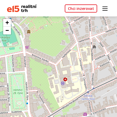
Chci inzerovat
+
−