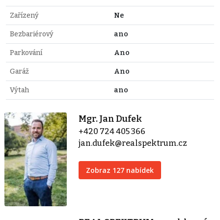
Zařízený
Ne
Bezbariérový
ano
Parkování
Ano
Garáž
Ano
Výtah
ano
Mgr. Jan Dufek
+420 724 405 366
jan.dufek@realspektrum.cz
Zobraz 127 nabídek