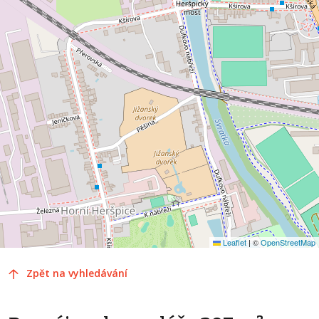
Leaflet
|
©
OpenStreetMap
Zpět na vyhledávání