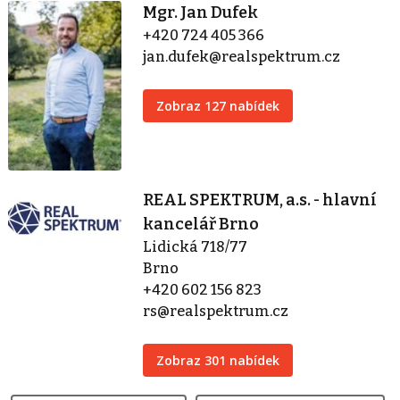
Mgr. Jan Dufek
+420 724 405 366
jan.dufek@realspektrum.cz
Zobraz 127 nabídek
REAL SPEKTRUM, a.s. - hlavní
kancelář Brno
Lidická 718/77
Brno
+420 602 156 823
rs@realspektrum.cz
Zobraz 301 nabídek