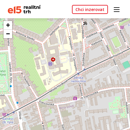
Chci inzerovat
+
−