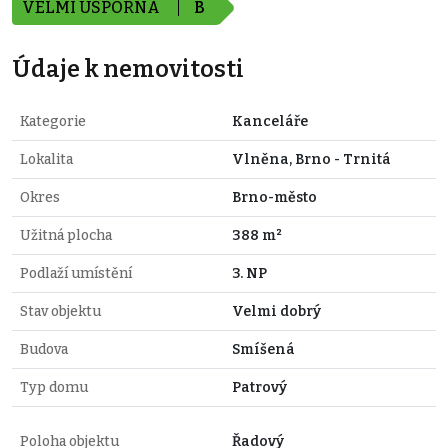
VELMI ÚSPORNÁ
B
Údaje k nemovitosti
Kategorie
Kanceláře
Lokalita
Vlněna, Brno - Trnitá
Okres
Brno-město
Užitná plocha
388 m²
Podlaží umístění
3. NP
Stav objektu
Velmi dobrý
Budova
Smíšená
Typ domu
Patrový
Poloha objektu
Řadový