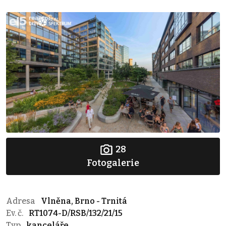
28
Fotogalerie
Adresa
Vlněna, Brno - Trnitá
Ev. č.
RT1074-D/RSB/132/21/15
Typ
kanceláře