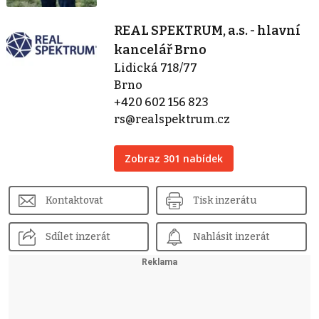
REAL SPEKTRUM, a.s. - hlavní
kancelář Brno
Lidická 718/77
Brno
+420 602 156 823
rs@realspektrum.cz
Zobraz 301 nabídek
Kontaktovat
Tisk inzerátu
Sdílet inzerát
Nahlásit inzerát