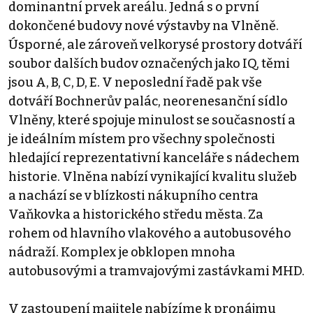
dominantní prvek areálu. Jedná s o první
dokončené budovy nové výstavby na Vlněně.
Úsporné, ale zároveň velkorysé prostory dotváří
soubor dalších budov označených jako IQ, těmi
jsou A, B, C, D, E. V neposlední řadě pak vše
dotváří Bochnerův palác, neorenesanční sídlo
Vlněny, které spojuje minulost se současností a
je ideálním místem pro všechny společnosti
hledající reprezentativní kanceláře s nádechem
historie. Vlněna nabízí vynikající kvalitu služeb
a nachází se v blízkosti nákupního centra
Vaňkovka a historického středu města. Za
rohem od hlavního vlakového a autobusového
nádraží. Komplex je obklopen mnoha
autobusovými a tramvajovými zastávkami MHD.
V zastoupení majitele nabízíme k pronájmu