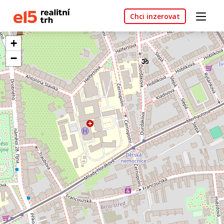
Chci inzerovat
+
−