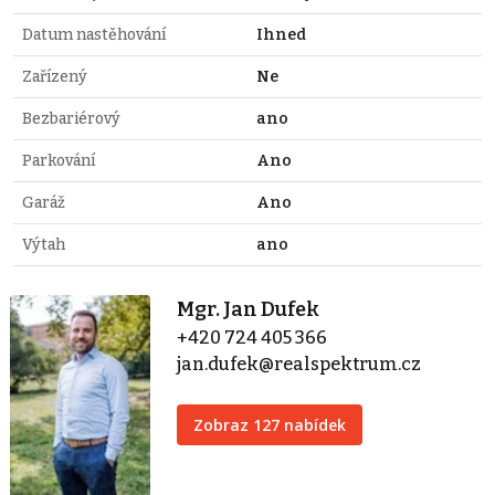
Datum nastěhování
Ihned
Zařízený
Ne
Bezbariérový
ano
Parkování
Ano
Garáž
Ano
Výtah
ano
Mgr. Jan Dufek
+420 724 405 366
jan.dufek@realspektrum.cz
Zobraz 127 nabídek