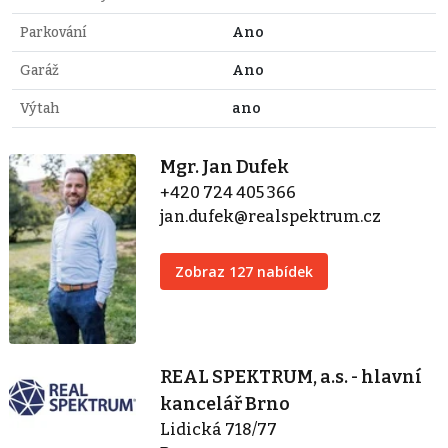
Parkování
Ano
Garáž
Ano
Výtah
ano
Mgr. Jan Dufek
+420 724 405 366
jan.dufek@realspektrum.cz
Zobraz 127 nabídek
REAL SPEKTRUM, a.s. - hlavní
kancelář Brno
Lidická 718/77