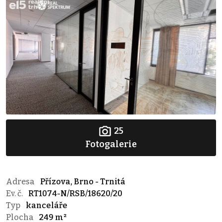
25
Fotogalerie
Adresa
Přízova, Brno - Trnitá
Ev. č.
RT1074-N/RSB/18620/20
Typ
kanceláře
Plocha
249 m²