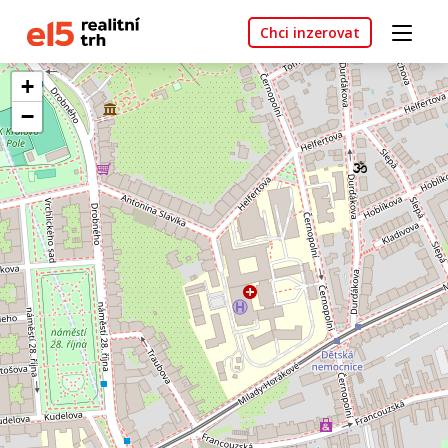
Chci inzerovat
+
−