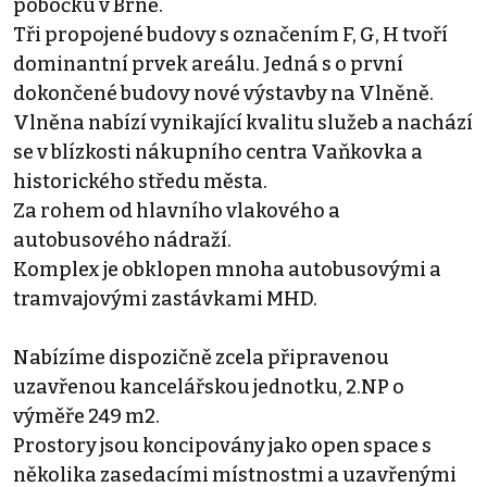
pobočku v Brně.
Tři propojené budovy s označením F, G, H tvoří
dominantní prvek areálu. Jedná s o první
dokončené budovy nové výstavby na Vlněně.
Vlněna nabízí vynikající kvalitu služeb a nachází
se v blízkosti nákupního centra Vaňkovka a
historického středu města.
Za rohem od hlavního vlakového a
autobusového nádraží.
Komplex je obklopen mnoha autobusovými a
tramvajovými zastávkami MHD.
Nabízíme dispozičně zcela připravenou
uzavřenou kancelářskou jednotku, 2.NP o
výměře 249 m2.
Prostory jsou koncipovány jako open space s
několika zasedacími místnostmi a uzavřenými