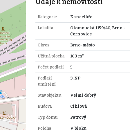
Údaje k nemovitosti
Kategorie
Kanceláře
Lokalita
Olomoucká 1159/40, Brno -
Černovice
Okres
Brno-město
Užitná plocha
163 m²
Počet podlaží
5
Podlaží
3. NP
umístění
Stav objektu
Velmi dobrý
Budova
Cihlová
Typ domu
Patrový
Poloha
V bloku