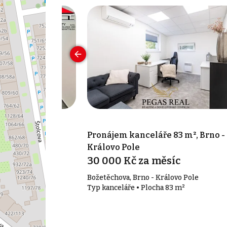
 30 m², Brno-
Pronájem kanceláře 83 m², Brno -
Královo Pole
íc
30 000 Kč za měsíc
o-město
Božetěchova, Brno - Královo Pole
30 m²
Typ kanceláře • Plocha 83 m²