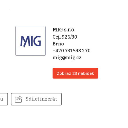
MIG s.r.o.
Cejl 926/30
Brno
+420 731 598 270
mig@mig.cz
Zobraz 23 nabídek
tu
Sdílet inzerát