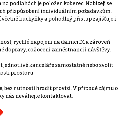
 na podlahách je položen koberec. Nabízejí se
ejich přizpůsobení individuálním požadavkům.
í včetně kuchyňky a pohodlný přístup zajišťuje i
ost, rychlé napojení na dálnici D1 a zároveň
dopravy, což ocení zaměstnanci i návštěvy.
 jednotlivé kanceláře samostatně nebo zvolit
osti prostoru.
, bez nutnosti hradit provizi. V případě zájmu o
ky nás neváhejte kontaktovat.