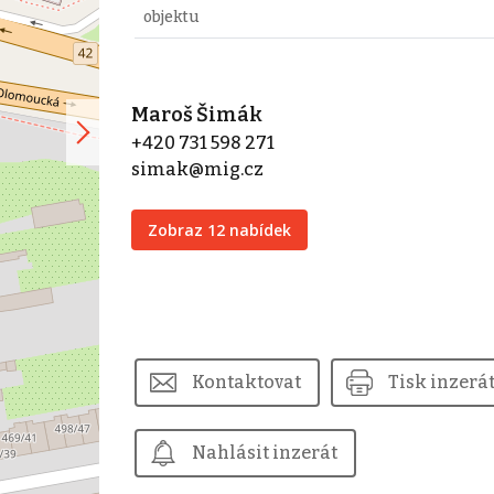
objektu
Maroš Šimák
+420 731 598 271
simak@mig.cz
Zobraz 12 nabídek
Kontaktovat
Tisk inzerá
Nahlásit inzerát