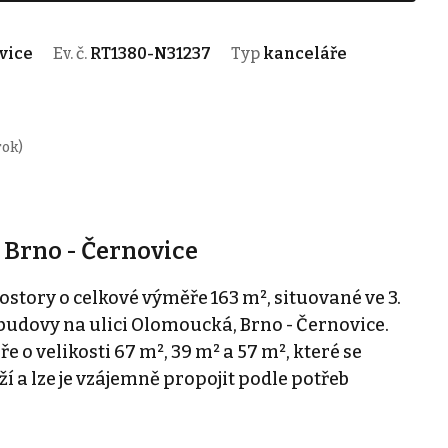
vice
Ev. č.
RT1380-N31237
Typ
kanceláře
rok)
 Brno - Černovice
tory o celkové výměře 163 m², situované ve 3.
udovy na ulici Olomoucká, Brno - Černovice.
e o velikosti 67 m², 39 m² a 57 m², které se
í a lze je vzájemně propojit podle potřeb