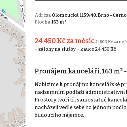
Adresa
Olomoucká 1159/40, Brno - Černo
Plocha
163 m²
24 450 Kč za měsíc
(1 800 Kč za m²/
+ zálohy na služby + kauce 24 450 Kč
Pronájem kanceláří, 163 m² -
Nabízíme k pronájmu kancelářské pros
nadzemním podlaží administrativní b
Prostory tvoří tři samostatné kancelář
nacházejí vedle sebe na jednom podlaž
budoucího nájemce.