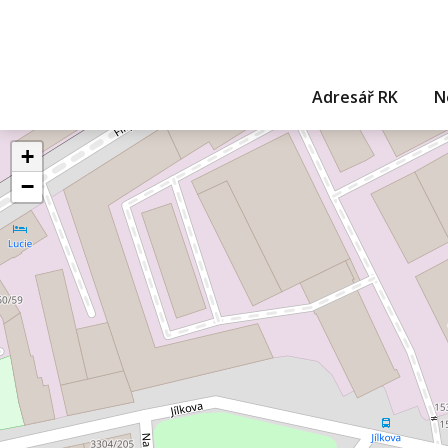
Adresář RK
N
+
−