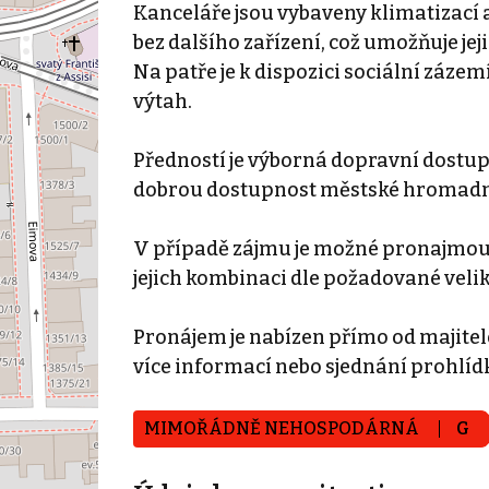
Kanceláře jsou vybaveny klimatizací a
bez dalšího zařízení, což umožňuje j
Na patře je k dispozici sociální zázem
výtah.
Předností je výborná dopravní dostupn
dobrou dostupnost městské hromadné 
V případě zájmu je možné pronajmout
jejich kombinaci dle požadované velik
Pronájem je nabízen přímo od majitele
více informací nebo sjednání prohlíd
MIMOŘÁDNĚ NEHOSPODÁRNÁ
G