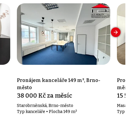
Pronájem kanceláře 149 m², Brno-
Pronáj
město
město
38 000 Kč za měsíc
15 536
Starobrněnská, Brno-město
Masaryko
Typ kanceláře • Plocha 149 m²
Typ kanc