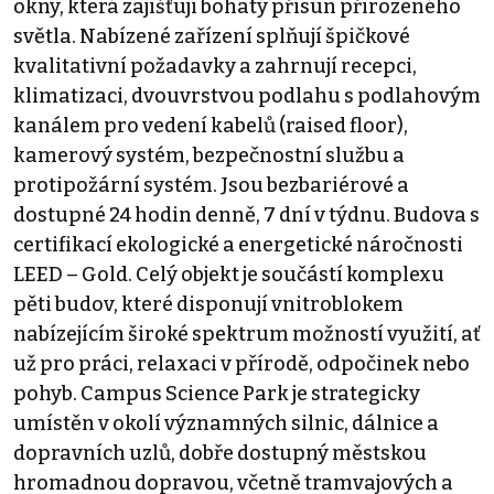
okny, která zajišťují bohatý přísun přirozeného
světla. Nabízené zařízení splňují špičkové
kvalitativní požadavky a zahrnují recepci,
klimatizaci, dvouvrstvou podlahu s podlahovým
kanálem pro vedení kabelů (raised floor),
kamerový systém, bezpečnostní službu a
protipožární systém. Jsou bezbariérové a
dostupné 24 hodin denně, 7 dní v týdnu. Budova s
certifikací ekologické a energetické náročnosti
LEED – Gold. Celý objekt je součástí komplexu
pěti budov, které disponují vnitroblokem
nabízejícím široké spektrum možností využití, ať
už pro práci, relaxaci v přírodě, odpočinek nebo
pohyb. Campus Science Park je strategicky
umístěn v okolí významných silnic, dálnice a
dopravních uzlů, dobře dostupný městskou
hromadnou dopravou, včetně tramvajových a