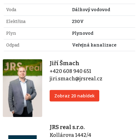
Voda
Dálkový vodovod
Elektřina
230V
Plyn
Plynovod
Odpad
Veřejná kanalizace
Jiří Šmach
+420 608 940 651
jiri.smach@jrsreal.cz
Zobraz 20 nabídek
JRS real s.r.o.
Kollárova 1442/4