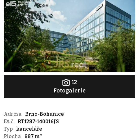
12
Fotogalerie
Adresa
Brno-Bohunice
Ev. č.
RT1287-140016JS
Typ
kanceláře
Plocha
887 m²