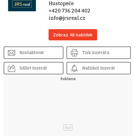
Hustopeče
+420 736 204 402
info@jrsreal.cz
Zobraz 48 nabídek
Kontaktovat
Tisk inzerátu
Sdílet inzerát
Nahlásit inzerát