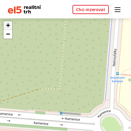
Chci inzerovat
+
−