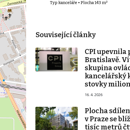
71 m²
Typ kanceláře • Plocha 143 m²
Související články
CPI upevnila 
Bratislavě. V
skupina ovlá
kancelářský 
stovky milio
16. 4. 2026
Plocha sdílen
v Praze se blí
tisíc metrů č