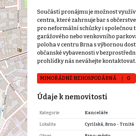
Součástí pronájmu je možnost využí
centra, které zahrnuje bar s občerstv
pro neformální schůzky i společnou t
garážového nebo venkovního parkovac
poloha v centru Brna s výbornou dos
občanské vybavenosti v bezprostřední
prohlídky nás neváhejte kontaktovat
MIMOŘÁDNĚ NEHOSPODÁRNÁ
G
Údaje k nemovitosti
Kategorie
Kanceláře
Lokalita
Cyrilská, Brno - Trnitá
Okres
Brno-město