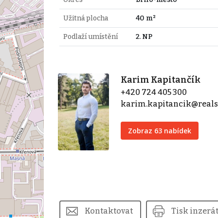
Užitná plocha
40 m²
Podlaží umístění
2. NP
Karim Kapitančík
+420 724 405 300
karim.kapitancik@real
Zobraz 63 nabídek
Kontaktovat
Tisk inzerá