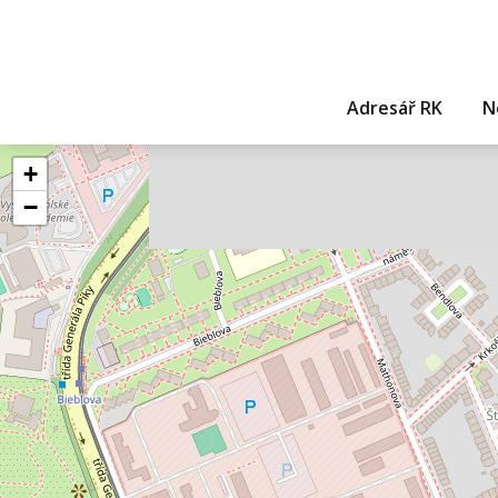
Adresář RK
N
+
−