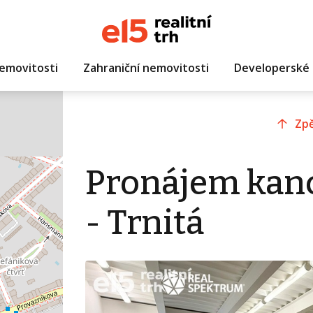
emovitosti
Zahraniční nemovitosti
Developerské 
Zpě
Pronájem kanc
- Trnitá