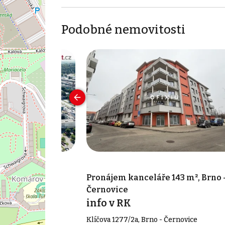
Podobné nemovitosti
 71 m², Brno
Pronájem kanceláře 143 m², Brno 
Černovice
íc
info v RK
Klíčova 1277/2a, Brno - Černovice