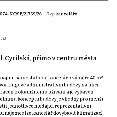
074-N/RSB/21759/26
Typ
kanceláře
rok)
. Cyrilská, přímo v centru města
ronájmu samostatnou kancelář o výměře 40 m²
orkingové administrativní budovy na ulici
ipraven k okamžitému užívání a je vybaven
xibilnímu konceptu budovy je vhodný pro menší
i i jednotlivce hledající reprezentativní
 nájemce lze kancelář dovybavit klimatizací.