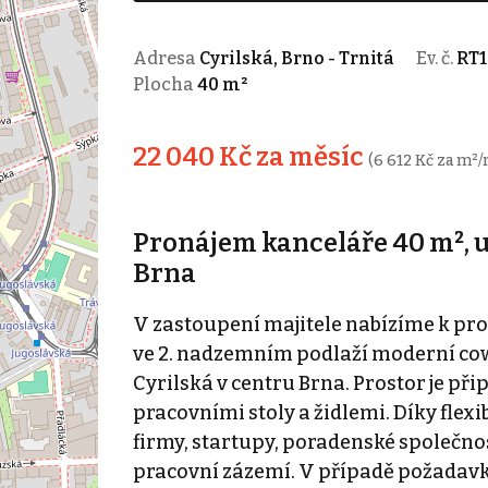
Adresa
Cyrilská, Brno - Trnitá
Ev. č.
RT1
Plocha
40 m²
22 040 Kč za měsíc
(6 612 Kč za m²/
Pronájem kanceláře 40 m², ul
Brna
V zastoupení majitele nabízíme k p
ve 2. nadzemním podlaží moderní cow
Cyrilská v centru Brna. Prostor je př
pracovními stoly a židlemi. Díky fle
firmy, startupy, poradenské společnost
pracovní zázemí. V případě požadavku