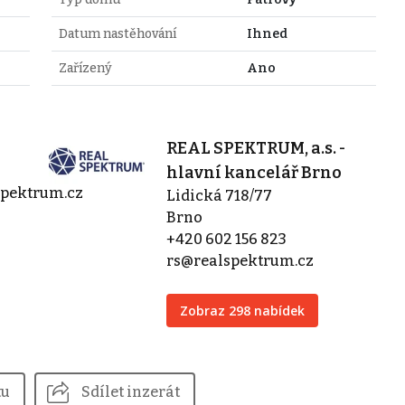
Datum nastěhování
Ihned
Zařízený
Ano
REAL SPEKTRUM, a.s. -
hlavní kancelář Brno
spektrum.cz
Lidická 718/77
Brno
+420 602 156 823
rs@realspektrum.cz
Zobraz 298 nabídek
tu
Sdílet inzerát