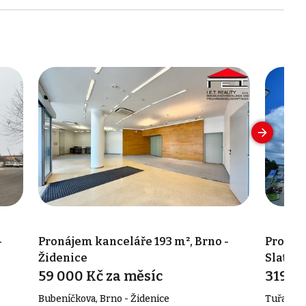
-
Pronájem kanceláře 193 m², Brno -
Pronáje
Židenice
Slatina
59 000 Kč za měsíc
319 K
Bubeníčkova, Brno - Židenice
Tuřanka, 