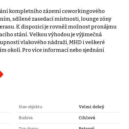
vání kompletního zázemí coworkingového
ením, sdílené zasedací místnosti, lounge zóny
erasu. K dispozici je rovněž možnost pronájmu
ího stání. Velkou výhodou je výjimečná
tupností vlakového nádraží, MHD i veškeré
m okolí. Pro více informací nebo sjednání
.
Stav objektu
Velmi dobrý
Budova
Cihlová
Typ domu
Patrový