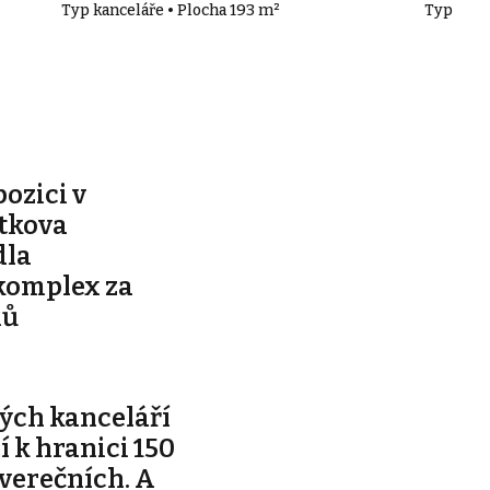
Typ kanceláře • Plocha 193 m²
Typ kanc
pozici v
ítkova
dla
komplex za
nů
ých kanceláří
ží k hranici 150
tverečních. A