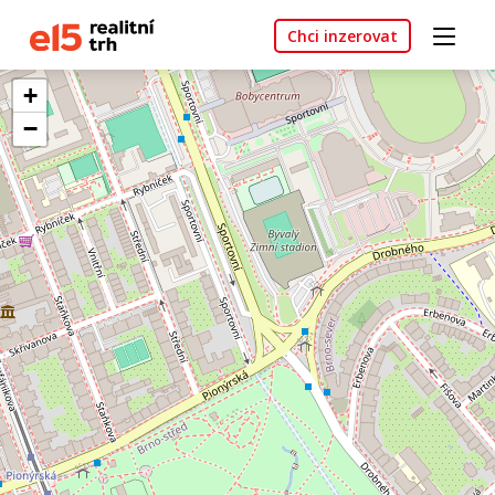
Chci inzerovat
+
−