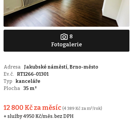
8
Fotogalerie
Adresa
Jakubské náměstí, Brno-město
Ev. č.
RT1266-01301
Typ
kanceláře
Plocha
35 m²
12 800 Kč za měsíc
(4 389 Kč za m²/rok)
+ služby 4950 Kč/měs. bez DPH