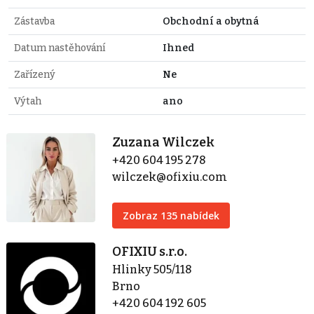
Zástavba
Obchodní a obytná
Datum nastěhování
Ihned
Zařízený
Ne
Výtah
ano
Zuzana Wilczek
+420 604 195 278
wilczek@ofixiu.com
Zobraz 135 nabídek
OFIXIU s.r.o.
Hlinky 505/118
Brno
+420 604 192 605