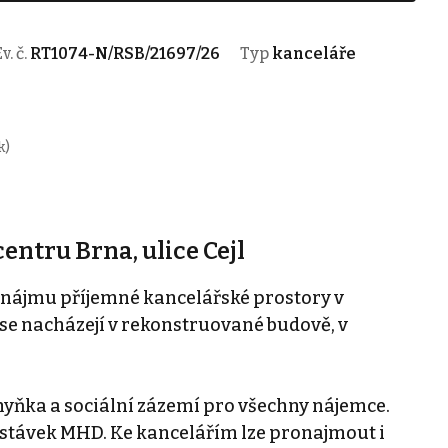
v. č.
RT1074-N/RSB/21697/26
Typ
kanceláře
k)
entru Brna, ulice Cejl
onájmu příjemné kancelářské prostory v
se nacházejí v rekonstruované budově, v
chyňka a sociální zázemí pro všechny nájemce.
zastávek MHD. Ke kancelářím lze pronajmout i