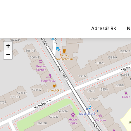
Adresář RK
N
+
−