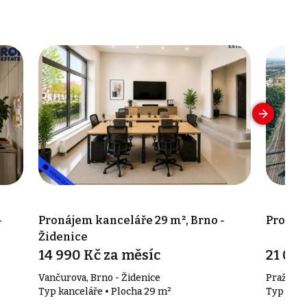
-
Pronájem kanceláře 29 m², Brno -
Pronáj
Židenice
14 990 Kč za měsíc
21 000
Vančurova, Brno - Židenice
Pražákov
Typ kanceláře • Plocha 29 m²
Typ kanc