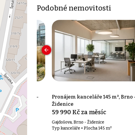
Podobné nemovitosti
 1 363 m², Brno-
Pronájem kanceláře 145 m², Brno 
Židenice
síc
59 990 Kč za měsíc
, Brno - Starý
Gajdošova, Brno - Židenice
Typ kanceláře • Plocha 145 m²
1 363 m²