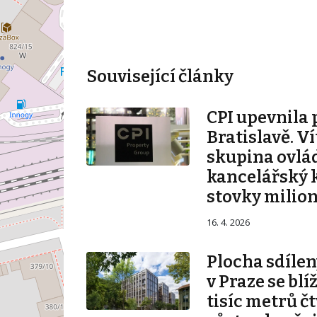
Související články
CPI upevnila 
Bratislavě. V
skupina ovlá
kancelářský 
stovky milio
16. 4. 2026
Plocha sdílen
v Praze se blí
tisíc metrů č