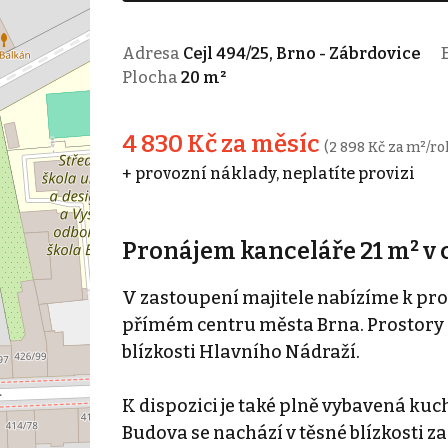
Adresa
Cejl 494/25, Brno - Zábrdovice
E
Plocha
20 m²
4 830 Kč za měsíc
(2 898 Kč za m²/ro
+ provozní náklady, neplatíte provizi
Pronájem kanceláře 21 m² v c
V zastoupení majitele nabízíme k pr
přímém centru města Brna. Prostory 
blízkosti Hlavního Nádraží.
K dispozici je také plně vybavená ku
Budova se nachází v těsné blízkosti 