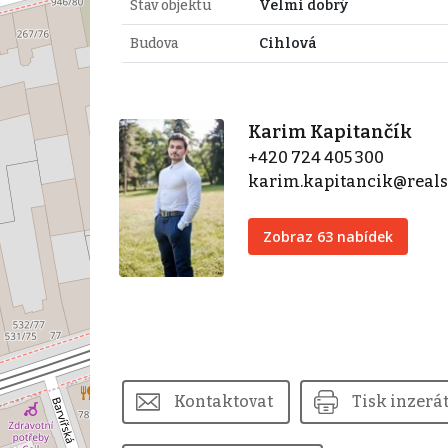
Stav objektu
Velmi dobrý
Budova
Cihlová
Karim Kapitančík
+420 724 405 300
karim.kapitancik@real
Zobraz 63 nabídek
Kontaktovat
Tisk inzerá