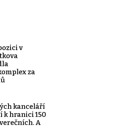
pozici v
ítkova
dla
komplex za
nů
ých kanceláří
ží k hranici 150
tverečních. A