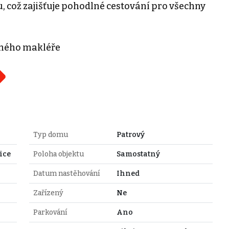
u, což zajišťuje pohodlné cestování pro všechny
eného makléře
Typ domu
Patrový
ice
Poloha objektu
Samostatný
Datum nastěhování
Ihned
Zařízený
Ne
Parkování
Ano