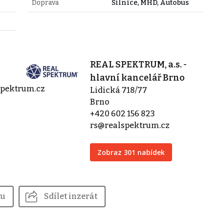
Doprava
Silnice, MHD, Autobus
REAL SPEKTRUM, a.s. -
hlavní kancelář Brno
spektrum.cz
Lidická 718/77
Brno
+420 602 156 823
rs@realspektrum.cz
Zobraz 301 nabídek
tu
Sdílet inzerát