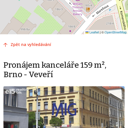
Leaflet
|
©
OpenStreetMap
Zpět na vyhledávání
Pronájem kanceláře 159 m²,
Brno - Veveří