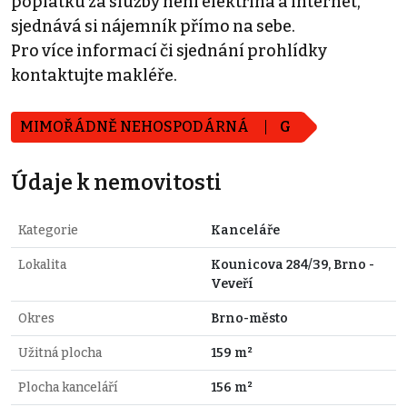
poplatku za služby není elektřina a internet,
sjednává si nájemník přímo na sebe.
Pro více informací či sjednání prohlídky
kontaktujte makléře.
MIMOŘÁDNĚ NEHOSPODÁRNÁ
G
Údaje k nemovitosti
Kategorie
Kanceláře
Lokalita
Kounicova 284/39, Brno -
Veveří
Okres
Brno-město
Užitná plocha
159 m²
Plocha kanceláří
156 m²