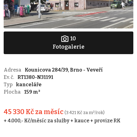
10
Fotogalerie
Adresa
Kounicova 284/39, Brno - Veveří
Ev. č.
RT1380-N31191
Typ
kanceláře
Plocha
159 m²
45 330 Kč za měsíc
(3 421 Kč za m²/rok)
+ 4.000,- Kč/měsíc za služby + kauce + provize RK