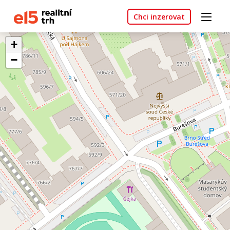
Chci inzerovat
+
−