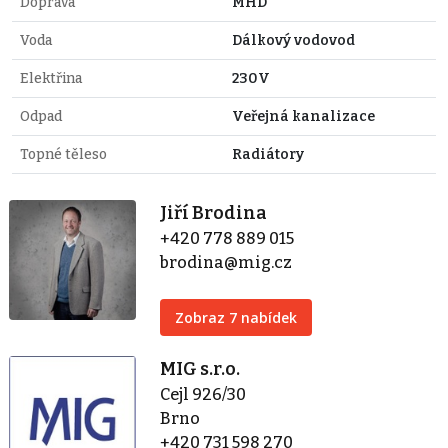
Doprava
MHD
Voda
Dálkový vodovod
Elektřina
230V
Odpad
Veřejná kanalizace
Topné těleso
Radiátory
Jiří Brodina
+420 778 889 015
brodina@mig.cz
Zobraz 7 nabídek
MIG s.r.o.
Cejl 926/30
Brno
+420 731 598 270