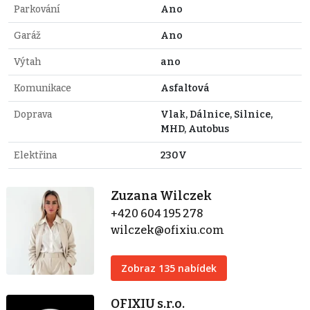
Parkování
Ano
Garáž
Ano
Výtah
ano
Komunikace
Asfaltová
Doprava
Vlak, Dálnice, Silnice,
MHD, Autobus
Elektřina
230V
Zuzana Wilczek
+420 604 195 278
wilczek@ofixiu.com
Zobraz 135 nabídek
OFIXIU s.r.o.