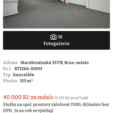
16
Fotogalerie
Adresa
Starobrněnská 337/8, Brno-město
Ev. č.
RT1266-01093
Typ
kanceláře
Plocha
153 m²
40 000 Kč za měsíc
(3 137 Kč za m²/rok)
Služby na spol. prostory zálohově 7.000,-Kč/měsíc bez
DPH , 1x za rok se vyúčtují