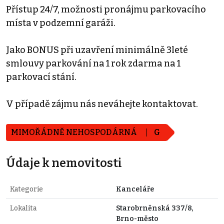
Přístup 24/7, možnosti pronájmu parkovacího
místa v podzemní garáži.
Jako BONUS při uzavření minimálně 3leté
smlouvy parkování na 1 rok zdarma na 1
parkovací stání.
V případě zájmu nás neváhejte kontaktovat.
MIMOŘÁDNĚ NEHOSPODÁRNÁ
G
Údaje k nemovitosti
Kategorie
Kanceláře
Lokalita
Starobrněnská 337/8,
Brno-město