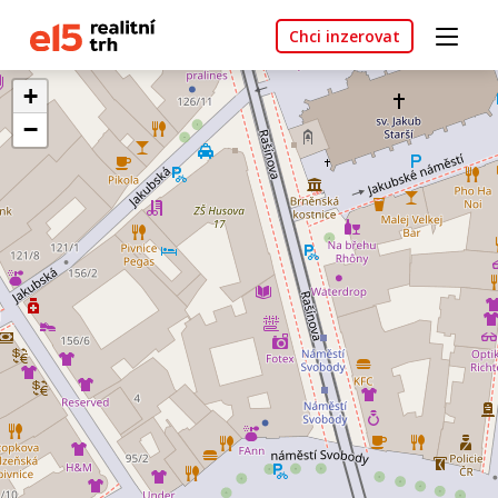
Chci inzerovat
+
−