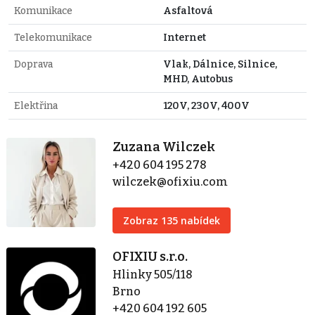
Komunikace
Asfaltová
Telekomunikace
Internet
Doprava
Vlak, Dálnice, Silnice,
MHD, Autobus
Elektřina
120V, 230V, 400V
Zuzana Wilczek
+420 604 195 278
wilczek@ofixiu.com
Zobraz 135 nabídek
OFIXIU s.r.o.
Hlinky 505/118
Brno
+420 604 192 605