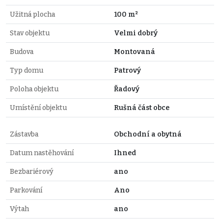
Užitná plocha
100 m²
Stav objektu
Velmi dobrý
Budova
Montovaná
Typ domu
Patrový
Poloha objektu
Řadový
Umístění objektu
Rušná část obce
Zástavba
Obchodní a obytná
Datum nastěhování
Ihned
Bezbariérový
ano
Parkování
Ano
Výtah
ano