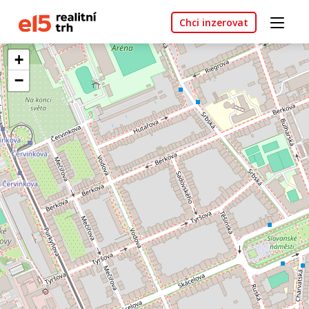
Chci inzerovat
+
−