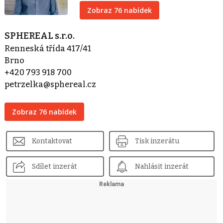
Zobraz 76 nabídek
SPHEREAL s.r.o.
Renneská třída 417/41
Brno
+420 793 918 700
petrzelka@sphereal.cz
Zobraz 76 nabídek
Kontaktovat
Tisk inzerátu
Sdílet inzerát
Nahlásit inzerát