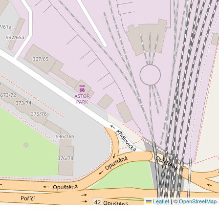
Leaflet
|
©
OpenStreetMap