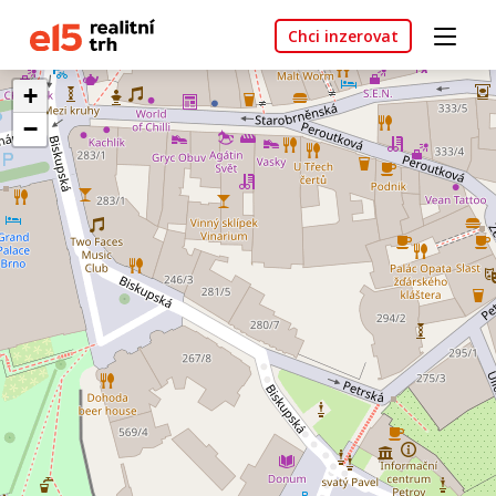
Chci inzerovat
+
−