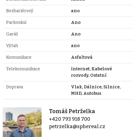
Bezbariérový
ano
Parkování
Ano
Garáž
Ano
Výtah
ano
Komunikace
Asfaltová
Telekomunikace
Internet, Kabelové
rozvody, Ostatní
Doprava
Vlak, Dálnice, Silnice,
MHD, Autobus
Tomáš Petrželka
+420 793 918 700
petrzelka@sphereal.cz