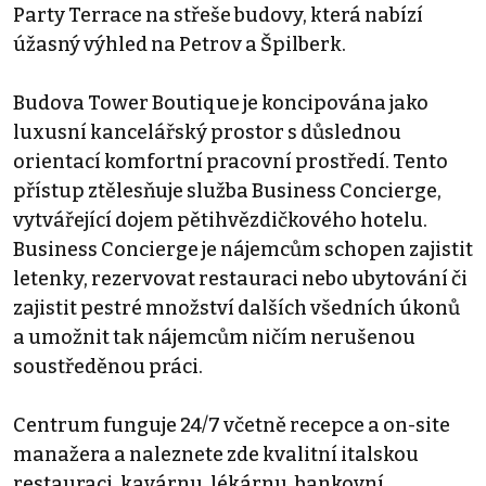
Party Terrace na střeše budovy, která nabízí
úžasný výhled na Petrov a Špilberk.
Budova Tower Boutique je koncipována jako
luxusní kancelářský prostor s důslednou
orientací komfortní pracovní prostředí. Tento
přístup ztělesňuje služba Business Concierge,
vytvářející dojem pětihvězdičkového hotelu.
Business Concierge je nájemcům schopen zajistit
letenky, rezervovat restauraci nebo ubytování či
zajistit pestré množství dalších všedních úkonů
a umožnit tak nájemcům ničím nerušenou
soustředěnou práci.
Centrum funguje 24/7 včetně recepce a on-site
manažera a naleznete zde kvalitní italskou
restauraci, kavárnu, lékárnu, bankovní,