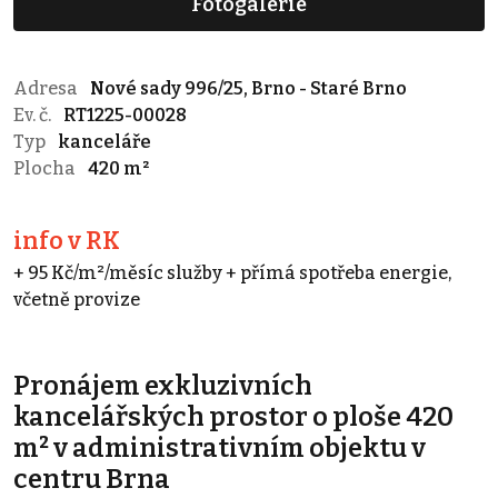
Fotogalerie
Adresa
Nové sady 996/25, Brno - Staré Brno
Ev. č.
RT1225-00028
Typ
kanceláře
Plocha
420 m²
info v RK
+ 95 Kč/m²/měsíc služby + přímá spotřeba energie,
včetně provize
Pronájem exkluzivních
kancelářských prostor o ploše 420
m² v administrativním objektu v
centru Brna