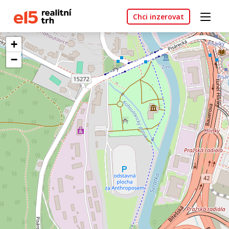
Chci inzerovat
+
−