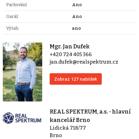
Parkování
Ano
Garáž
Ano
Výtah
ano
Mgr. Jan Dufek
+420 724 405 366
jan.dufek@realspektrum.cz
Zobraz 127 nabídek
REAL SPEKTRUM, a.s. - hlavní
kancelář Brno
Lidická 718/77
Brno