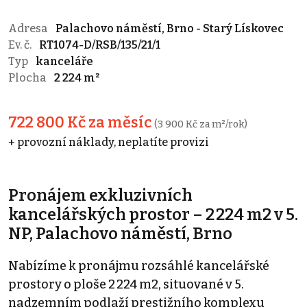
Adresa
Palachovo náměstí, Brno - Starý Lískovec
Ev. č.
RT1074-D/RSB/135/21/1
Typ
kanceláře
Plocha
2 224 m²
722 800 Kč za měsíc
(3 900 Kč za m²/rok)
+ provozní náklady, neplatíte provizi
Pronájem exkluzivních
kancelářských prostor – 2 224 m2 v 5.
NP, Palachovo náměstí, Brno
Nabízíme k pronájmu rozsáhlé kancelářské
prostory o ploše 2 224 m2, situované v 5.
nadzemním podlaží prestižního komplexu