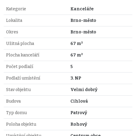
Kategorie
Kanceláře
Lokalita
Brno-město
Okres
Brno-město
Užitná plocha
67 m²
Plocha kanceláří
67 m²
Počet podlaží
5
Podlaží umístění
3. NP
Stav objektu
Velmi dobrý
Budova
Cihlová
Typ domu
Patrový
Poloha objektu
Rohový
Umístění objektu
Centrum obce