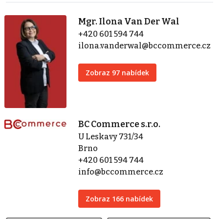
Mgr. Ilona Van Der Wal
+420 601 594 744
ilona.vanderwal@bccommerce.cz
Zobraz 97 nabídek
BC Commerce s.r.o.
U Leskavy 731/34
Brno
+420 601 594 744
info@bccommerce.cz
Zobraz 166 nabídek