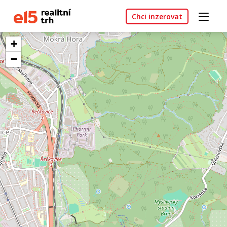
Chci inzerovat
+
−