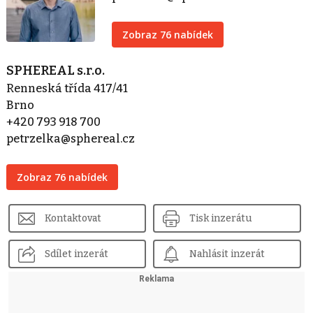
Zobraz 76 nabídek
SPHEREAL s.r.o.
Renneská třída 417/41
Brno
+420 793 918 700
petrzelka@sphereal.cz
Zobraz 76 nabídek
Kontaktovat
Tisk inzerátu
Sdílet inzerát
Nahlásit inzerát