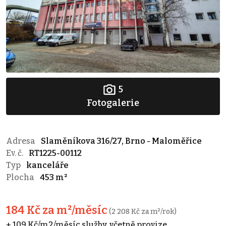
5
Fotogalerie
Adresa
Slaměníkova 316/27, Brno - Maloměřice
Ev. č.
RT1225-00112
Typ
kanceláře
Plocha
453 m²
184 Kč za m²/měsíc
(2 208 Kč za m²/rok)
+ 109 Kč/m2/měsíc služby, včetně provize