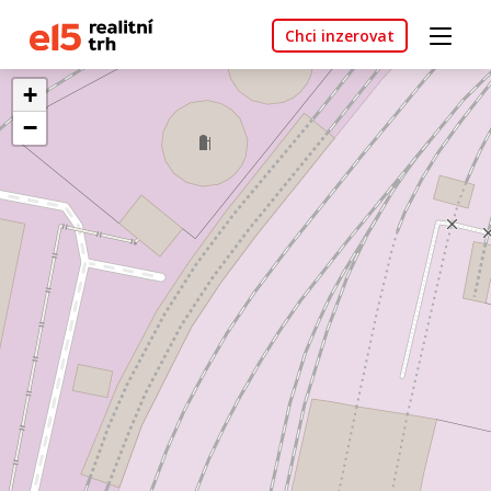
Chci inzerovat
+
−