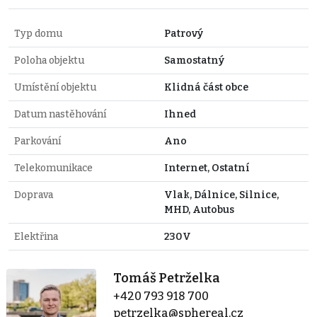
Typ domu
Patrový
Poloha objektu
Samostatný
Umístění objektu
Klidná část obce
Datum nastěhování
Ihned
Parkování
Ano
Telekomunikace
Internet, Ostatní
Doprava
Vlak, Dálnice, Silnice,
MHD, Autobus
Elektřina
230V
Tomáš Petrželka
+420 793 918 700
petrzelka@sphereal.cz