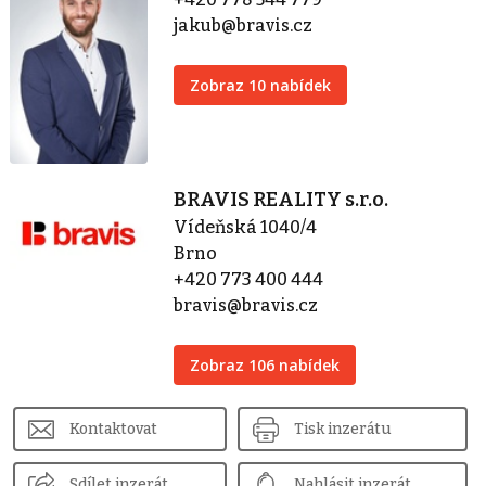
jakub@bravis.cz
Zobraz 10 nabídek
BRAVIS REALITY s.r.o.
Vídeňská 1040/4
Brno
+420 773 400 444
bravis@bravis.cz
Zobraz 106 nabídek
Kontaktovat
Tisk inzerátu
Sdílet inzerát
Nahlásit inzerát