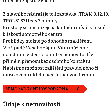
Internet zajišťuje Faster.
Z hlavního nádraží je to 1 zastávka (TRAM 8, 12, 10,
TROL 31,33) tedy 3 minuty.
Prostory se nacházejí na klidném místě, v těsné
blízkosti samotného centra.
Prohlídky možné po dohodě s makléřem.
V případě Vašeho zájmu Vám můžeme
nabídnout video-prohlídky nemovitostí v
přímém přenosu bez osobního kontaktu.
Nabízíme možnost zajištění pravidelného či
nárazového úklidu naší úklidovou firmou.
MIMOŘÁDNĚ NEHOSPODÁRNÁ
G
Údaje k nemovitosti