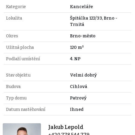
Kategorie
Kanceláře
Lokalita
Špitálka 122/33, Brno -
Trnitá
Okres
Brno-město
Užitná plocha
120 m²
Podlaží umístění
4. NP
Stav objektu
Velmi dobrý
Budova
Cihlová
Typ domu
Patrový
Datum nastěhování
Ihned
Jakub Lepold
+420 778 544 779