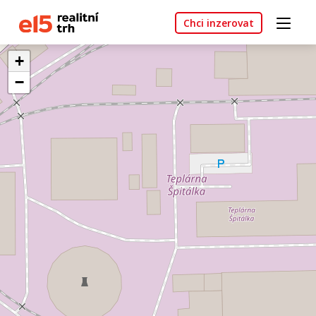
Chci inzerovat
+
−