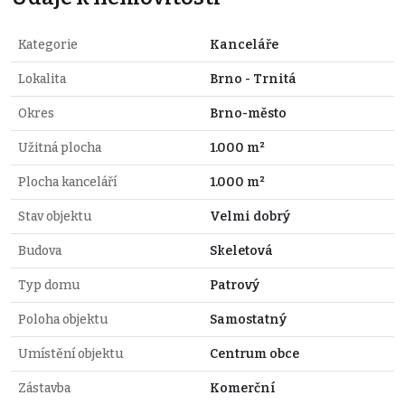
Kategorie
Kanceláře
Lokalita
Brno - Trnitá
Okres
Brno-město
Užitná plocha
1.000 m²
Plocha kanceláří
1.000 m²
Stav objektu
Velmi dobrý
Budova
Skeletová
Typ domu
Patrový
Poloha objektu
Samostatný
Umístění objektu
Centrum obce
Zástavba
Komerční