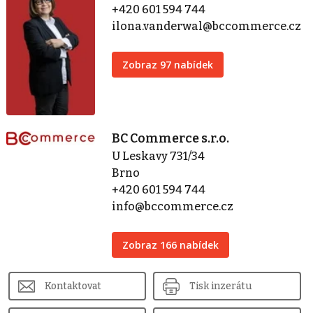
+420 601 594 744
ilona.vanderwal@bccommerce.cz
Zobraz 97 nabídek
BC Commerce s.r.o.
U Leskavy 731/34
Brno
+420 601 594 744
info@bccommerce.cz
Zobraz 166 nabídek
Kontaktovat
Tisk inzerátu