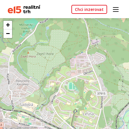
Chci inzerovat
+
−