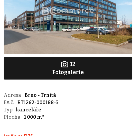
12
Fotogalerie
Adresa
Brno - Trnitá
Ev. č.
RT1262-000188-3
Typ
kanceláře
Plocha
1 000 m²