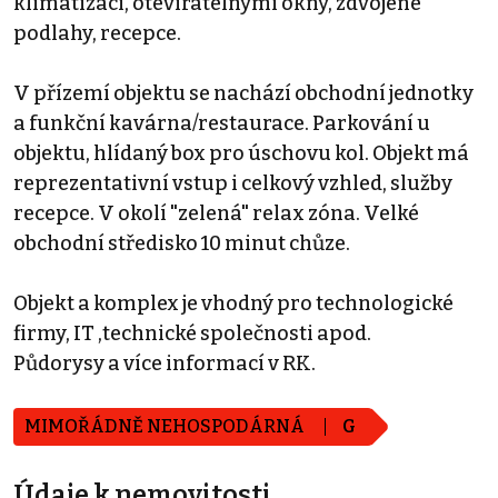
klimatizací, otevíratelnými okny, zdvojené
podlahy, recepce.
V přízemí objektu se nachází obchodní jednotky
a funkční kavárna/restaurace. Parkování u
objektu, hlídaný box pro úschovu kol. Objekt má
reprezentativní vstup i celkový vzhled, služby
recepce. V okolí "zelená" relax zóna. Velké
obchodní středisko 10 minut chůze.
Objekt a komplex je vhodný pro technologické
firmy, IT ,technické společnosti apod.
Půdorysy a více informací v RK.
MIMOŘÁDNĚ NEHOSPODÁRNÁ
G
Údaje k nemovitosti