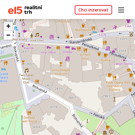
Chci inzerovat
+
−