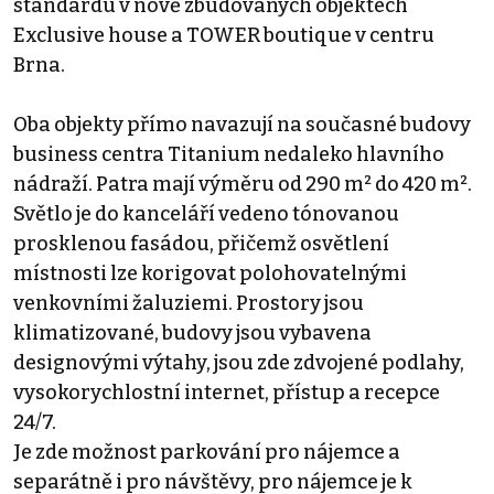
standardu v nově zbudovaných objektech
Exclusive house a TOWER boutique v centru
Brna.
Oba objekty přímo navazují na současné budovy
business centra Titanium nedaleko hlavního
nádraží. Patra mají výměru od 290 m² do 420 m².
Světlo je do kanceláří vedeno tónovanou
prosklenou fasádou, přičemž osvětlení
místnosti lze korigovat polohovatelnými
venkovními žaluziemi. Prostory jsou
klimatizované, budovy jsou vybavena
designovými výtahy, jsou zde zdvojené podlahy,
vysokorychlostní internet, přístup a recepce
24/7.
Je zde možnost parkování pro nájemce a
separátně i pro návštěvy, pro nájemce je k