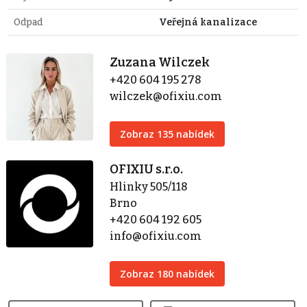
Odpad
Veřejná kanalizace
Zuzana Wilczek
+420 604 195 278
wilczek@ofixiu.com
Zobraz 135 nabídek
OFIXIU s.r.o.
Hlinky 505/118
Brno
+420 604 192 605
info@ofixiu.com
Zobraz 180 nabídek