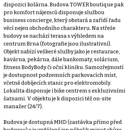
dispozici kolárna. Budova TOWER boutique pak
pro komfort nájemců disponuje službou
business concierge, který obstará a zařídí řadu
věcí nejen obchodního charakteru. Na střeše
budovy se nachází terasa s výhledem na
centrum Brna (fotografie jsou ilustrativní).
Objekt nabízí veškeré služby jako je restaurace,
kavárna, pekárna, dále bankomaty, solárium,
fitness BodyBody či oční kliniku. Samozřejmostí
je dostupnost podzemních parkovacích míst,
včetně dobíjecích stanic pro elektromobily.
Lokalita disponuje i bike centrem s exkluzivními
šatnami. V objektu je k dispozici též on-site
manažer (24/7).
Budova je dostupná MHD (zastávka přímo před
budovou) a je vzdálená jen několik minut chůze