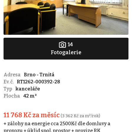
14
Fotogalerie
Adresa
Brno - Trnitá
Ev. č.
RT1262-000392-28
Typ
kanceláře
Plocha
42 m²
11 768 Kč za měsíc
(3 362 Kč za m²/rok)
+ zálohy na energie cca 2500Kč dle domluvy a
provozu + úklid spol. prostor + provize RK