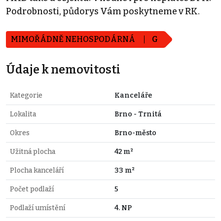
Podrobnosti, půdorys Vám poskytneme v RK.
MIMOŘÁDNĚ NEHOSPODÁRNÁ
G
Údaje k nemovitosti
Kategorie
Kanceláře
Lokalita
Brno - Trnitá
Okres
Brno-město
Užitná plocha
42 m²
Plocha kanceláří
33 m²
Počet podlaží
5
Podlaží umístění
4. NP