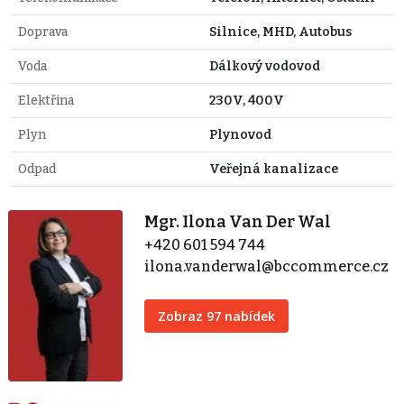
Doprava
Silnice, MHD, Autobus
Voda
Dálkový vodovod
Elektřina
230V, 400V
Plyn
Plynovod
Odpad
Veřejná kanalizace
Mgr. Ilona Van Der Wal
+420 601 594 744
ilona.vanderwal@bccommerce.cz
Zobraz 97 nabídek