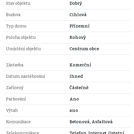
Stav objektu
Dobrý
Budova
Cihlová
Typ domu
Přízemní
Poloha objektu
Rohový
Umístění objektu
Centrum obce
Zástavba
Komerční
Datum nastěhování
Ihned
Zařízený
Částečně
Parkování
Ano
Výtah
ano
Komunikace
Betonová, Asfaltová
Telekomunikace
Telefon, Internet, Ostatní