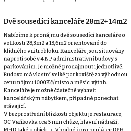
Dvě sousedící kanceláře 28m2+ 14m2
Nabízíme k pronájmu dvě sousedící kanceláře o
velikosti 28,3m2 a 13,6m2 orientované do
klidného vnitrobloku. Kanceláře jsou situovány
naproti sobě v 4.NP administrativní budovy s
parkováním. Je možné pronajmout i jednotlivě.
Budova má vlastní velké parkoviště za výhodnou
cenu nájmu 1000Kč/místo a měsíc, výtah.
Kanceláře je možné částečně vybavit
kancelářským nábytkem, případně ponechat
stávající.
V bezprostřední blízkosti objektu je restaurace,
OC Vaňkovka cca 5 min chůze, hlavní nádraží,
MHD také u objektu. Vhodné i pro neplátce DPH.