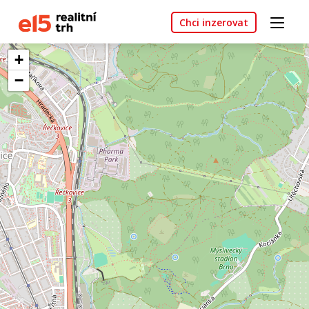
Chci inzerovat
+
−