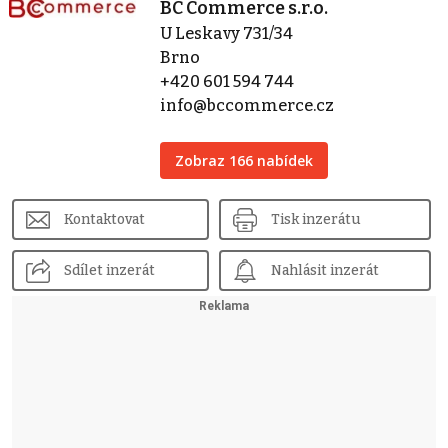
BC Commerce s.r.o.
U Leskavy 731/34
Brno
+420 601 594 744
info@bccommerce.cz
Zobraz 166 nabídek
Kontaktovat
Tisk inzerátu
Sdílet inzerát
Nahlásit inzerát